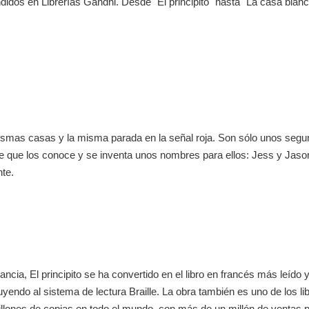
ndidos en Librerías Gandhi. Desde "El principito" hasta "La casa blan
mas casas y la misma parada en la señal roja. Son sólo unos segun
e que los conoce y se inventa unos nombres para ellos: Jess y Jason
nte.
Francia, El principito se ha convertido en el libro en francés más le
uyendo al sistema de lectura Braille. La obra también es uno de los 
llones de copias en todo el mundo, con más de un millón de ventas p