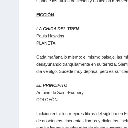
Conoce los títulos de ficción y no ficción más ve
FICCIÓN
LA CHICA DEL TREN
Paula Hawkins
PLANETA
Cada mañana lo mismo: el mismo paisaje, las mis
desayunando tranquilamente en su terraza. Sient
día ve algo. Sucede muy deprisa, pero es suficie
EL PRINCIPITO
Antoine de Saint-Exupéry
COLOFÓN
Incluido entre los mejores libros del siglo xx en 
de doscientos cincuenta idiomas y dialectos, incl
que ha logrado vender más de ciento cuarenta mi