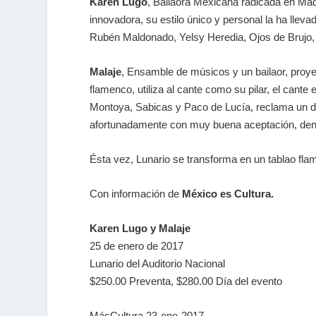
Karen Lugo
, Bailaora Mexicana radicada en Madr
innovadora, su estilo único y personal la ha ll
Rubén Maldonado, Yelsy Heredia, Ojos de Brujo, 
Malaje
, Ensamble de músicos y un bailaor, proye
flamenco, utiliza al cante como su pilar, el cante
Montoya, Sabicas y Paco de Lucía, reclama un d
afortunadamente con muy buena aceptación, dentro
Ésta vez, Lunario se transforma en un tablao 
Con información de
México es Cultura.
Karen Lugo y Malaje
25 de enero de 2017
Lunario del Auditorio Nacional
$250.00 Preventa, $280.00 Día del evento
MásCultura 23-ene-2017