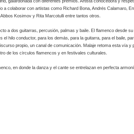
id, galardonada con diferentes premios. Artista conocedora y respetu
evado a colaborar con artistas como Richard Bona, Andrés Calamaro, 
Abbos Kosimov y Rita Marcotulli entre tantos otros.
cto a dos guitarras, percusión, palmas y baile. El flamenco desde su 
 es el hilo conductor, para los demás, para la guitarra, para el baile,
iscurso propio, un canal de comunicación. Malaje retoma esta vía 
 de los círculos flamencos y en festivales culturales.
flamenco, en donde la danza y el cante se entrelazan en perfect