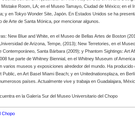
 Mistake Room, LA; en el Museo Tamayo, Ciudad de México; en el Ins
 y en Tokyo Wonder Site, Japón. En Estados Unidos se ha present
 de Arte de Santa Mónica, por mencionar algunos.
vas: New Blue and White, en el Museo de Bellas Artes de Boston (201
niversidad de Arizona, Tempe, (2013); New Terretories, en el Museo
 Arte Contemporáneo, Santa Bárbara (2009); y Phantom Sightings: Art
2008 fue parte de Whitney Biennial, en el Whitney Museum of Americ
 varios museos y exposiciones alrededor del mundo. Ha producido d
ublic, en Art Basel Miami Beach; y en Unitednationsplaza, en Berlín
 numerosos países. Actualmente vive y trabaja en Guadalajara, Méxic
ncuentra en la Galería Sur del Museo Universitario del Chopo
l Chopo