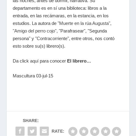
las noches, antes de dormir, narrativa. Su
departamento es en sí una biblioteca: libros a la
entrada, en las recámaras, en la estancia, en los
estudios. La autora de
"Muerte en la rúa Augusta"
,
"Amigo del perro cojo"
, "Parafrasear", "Segunda
persona" y
"Contracorriente"
, entre otros, nos contó
esto sobre su(s) librero(s).
Da click
aquí
para conocer
El librero…
Mascultura 03-jul-15
SHARE:
RATE: