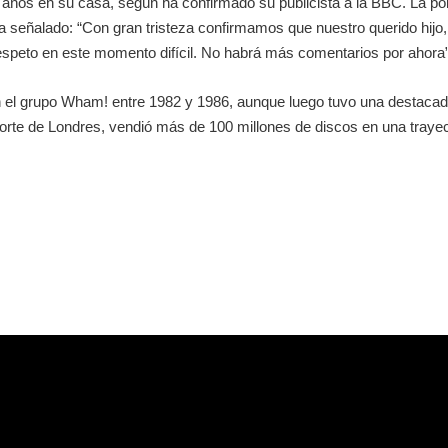
3 años en su casa, según ha confirmado su publicista a la BBC. La po
 señalado: “Con gran tristeza confirmamos que nuestro querido hij
 respeto en este momento difícil. No habrá más comentarios por ahora”
 en el grupo Wham! entre 1982 y 1986, aunque luego tuvo una destacada
rte de Londres, vendió más de 100 millones de discos en una trayect