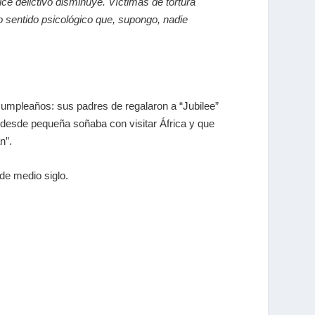
ice delictivo disminuye. Víctimas de tortura
 sentido psicológico que, supongo, nadie
cumpleaños: sus padres de regalaron a “Jubilee”
 desde pequeña soñaba con visitar África y que
n”.
de medio siglo.