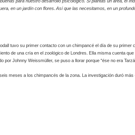
uenas para nuestro desarrollo psicológico. Si plantas un área, el índ
ra, en un jardín con flores. Así que las necesitamos, en un profundo
odall tuvo su primer contacto con un chimpancé el día de su primer 
iento de una cría en el zoológico de Londres. Ella misma cuenta que
ado por Johnny Weissmüller, se puso a llorar porque “ése no era Tarzá
 seis meses a los chimpancés de la zona. La investigación duró más 