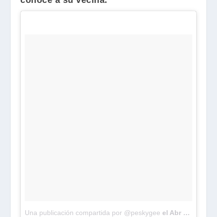
conoce a su vecina.
Una publicación compartida por @peskygee
el
Abr 9, 2018 at 12:43 PDT