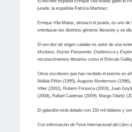
El escritor español
Enrique Vila-Matas
ganó el Pr
jurado, la española Patricia Martínez.
Enrique Vila-Matas, destacó el jurado, es uno de 
entrelazan los distintos géneros literarios y se di
El escritor de origen catalán es autor de una ext
Montano
, Doctor Pasavento,
Dublinesca
y
Explo
reconocimientos literarios como el Rómulo Galleg
Otros escritores que han recibido el premio en a
Nélida Piñón (1995), Augusto Monterroso (1996),
Vitier (2002), Rubem Fonseca (2003), Juan Goyti
(2008), Rafael Cadenas (2009), Margo Glantz (20
El galardón está dotado con 150 mil dólares y se
Con información de Feria Internacional del Libro