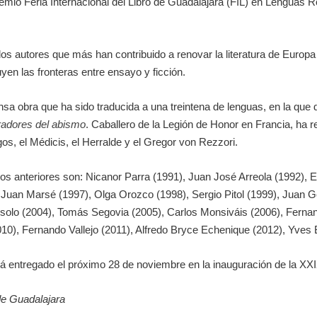
emio Feria Internacional del Libro de Guadalajara (FIL) en Lenguas 
los autores que más han contribuido a renovar la literatura de Europ
luyen las fronteras entre ensayo y ficción.
ensa obra que ha sido traducida a una treintena de lenguas, en la que
radores del abismo
. Caballero de la Legión de Honor en Francia, ha 
os, el Médicis, el Herralde y el Gregor von Rezzori.
ños anteriores son: Nicanor Parra (1991), Juan José Arreola (1992), 
 Juan Marsé (1997), Olga Orozco (1998), Sergio Pitol (1999), Juan 
solo (2004), Tomás Segovia (2005), Carlos Monsiváis (2006), Fernan
10), Fernando Vallejo (2011), Alfredo Bryce Echenique (2012), Yves 
rá entregado el próximo 28 de noviembre en la inauguración de la XXI
 de Guadalajara