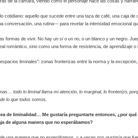
rás de la cámara, viendo cómo el personaje hace las cosas y narrán
o cotidiano: aquello que sucede entre una taza de café, una caja de 
 conversación, una rutina— para revelar la intensidad emocional que
mas formas de vivir. No hay un
sí
o un
no
, o un blanco y un negro. Ju
al romántico, sino como una forma de resistencia, de aprendizaje o i
pacios liminales”: zonas fronterizas entre la norma y la excepción, e
nas… todo lo liminal llama mi atención, lo marginal, lo fronterizo, 
 de lo que todos somos.
idea de liminalidad… Me gustaría preguntarte entonces, ¿por qué 
uaja de alguna manera que no esperábamos?
aja de una manera que no esperábamos, y a veces nos gustaría que fue