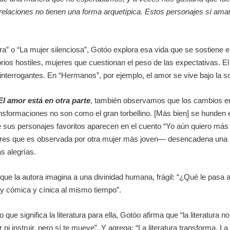
 relaciones no tienen una forma arquetípica. Estos personajes sí am
tera” o “La mujer silenciosa”, Gotóo explora esa vida que se sostiene e
orios hostiles, mujeres que cuestionan el peso de las expectativas. E
e interrogantes. En “Hermanos”, por ejemplo, el amor se vive bajo la s
El amor está en otra parte
, también observamos que los cambios e
sformaciones no son como el gran torbellino. [Más bien] se hunden e
de sus personajes favoritos aparecen en el cuento “Yo aún quiero má
res que es observada por otra mujer más joven— desencadena una refl
s alegrías.
la que la autora imagina a una divinidad humana, frágil: “¿Qué le pas
y cómica y cínica al mismo tiempo”.
lo que significa la literatura para ella, Gotóo afirma que “la literatura 
i instruir, pero sí te mueve”. Y agrega: “La literatura transforma. La 