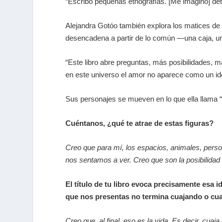
“Escribo pequeñas etnografías. [Me imagino] det
Alejandra Gotóo también explora los matices de l
desencadena a partir de lo común —una caja, una
“Este libro abre preguntas, más posibilidades, 
en este universo el amor no aparece como un ide
Sus personajes se mueven en lo que ella llama “es
Cuéntanos, ¿qué te atrae de estas figuras?
Creo que para mí, los espacios, animales, perso
nos sentamos a ver. Creo que son la posibilidad
El título de tu libro evoca precisamente esa 
que nos presentas no termina cuajando o c
Creo que, al final, eso es la vida. Es decir, cu