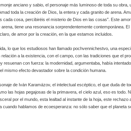
monje anciano y sabio, el personaje más luminoso de toda su obra, u
Amad toda la creación de Dios, la entera y cada granito de arena. 
 cada cosa, percibiréis el misterio de Dios en las cosas”. Este amor
 de arena, tiene una resonancia sorprendentemente contemporánea. El
laro, de amor por la creación, en la que estamos incluidos.
vida, lo que los estudiosos han llamado
pochvennichestvo
, una especi
 relación a la existencia, con el campo, con las tradiciones que el 
 resuenan con fuerza: la modernidad, argumentaba, había intentado p
 el mismo efecto devastador sobre la condición humana.
onaje de Iván Karamázov, el intelectual escéptico, el que duda de t
o las hojas pegajosas de la primavera, el cielo azul, eso es todo. No
ceral por el mundo, esta lealtad al instante de la hoja, este rechazo a
ta cuando hablamos de ecoesperanza: no sólo saber que el planeta se 