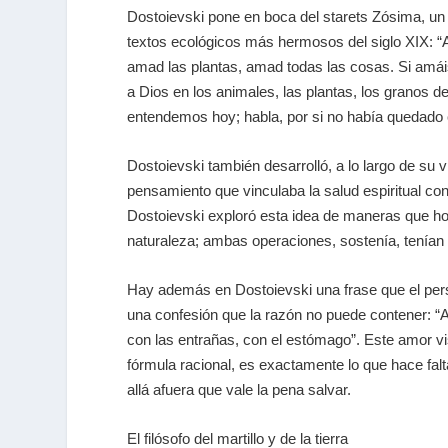
Dostoievski pone en boca del starets Zósima, un 
textos ecológicos más hermosos del siglo XIX: “
amad las plantas, amad todas las cosas. Si amáis
a Dios en los animales, las plantas, los granos
entendemos hoy; habla, por si no había quedado c
Dostoievski también desarrolló, a lo largo de su 
pensamiento que vinculaba la salud espiritual con
Dostoievski exploró esta idea de maneras que hoy
naturaleza; ambas operaciones, sostenía, tenían
Hay además en Dostoievski una frase que el pers
una confesión que la razón no puede contener: “Am
con las entrañas, con el estómago”
.
Este amor vis
fórmula racional, es exactamente lo que hace fal
allá afuera que vale la pena salvar.
El filósofo del martillo y de la tierra