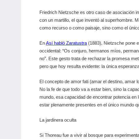
Friedrich Nietzsche es otro caso de asociación i
con un martillo, el que inventó al superhombre. 
como recurso o como paisaje, sino como el único
En
Así habló Zaratustra
(1883), Nietzsche pone en
occidental: “Os conjuro, hermanos míos, permane
no”
.
Este gesto trata de rechazar la promesa meta
pero que hoy resulta evidente: la única esperanza
El concepto de
amor fati
(amar el destino, amar lo
No la fe de que todo va a estar bien, sino la capa
mundo, esa capacidad de encontrar potencia en lo q
estar plenamente presentes en el único mundo 
La jardinera oculta
Si Thoreau fue a vivir al bosque para experimentar