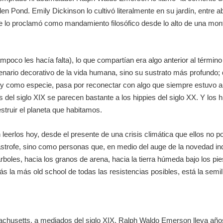
n Pond. Emily Dickinson lo cultivó literalmente en su jardín, entre a
e lo proclamó como mandamiento filosófico desde lo alto de una mon
poco les hacía falta), lo que compartían era algo anterior al términ
nario decorativo de la vida humana, sino su sustrato más profundo; qu
e y como especie, pasa por reconectar con algo que siempre estuvo ahí
os del siglo XIX se parecen bastante a los
hippies
del siglo XX. Y los
h
truir el planeta que habitamos.
erlos hoy, desde el presente de una crisis climática que ellos no po
trofe, sino como personas que, en medio del auge de la novedad indust
s árboles, hacia los granos de arena, hacia la tierra húmeda bajo los p
izás la más
old school
de todas las resistencias posibles, está la sem
usetts, a mediados del siglo XIX. Ralph Waldo Emerson lleva años d