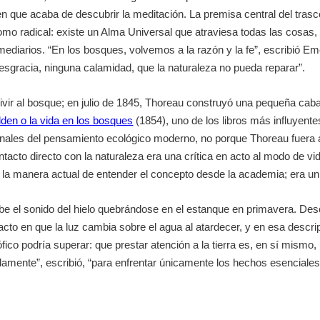
ien que acaba de descubrir la meditación. La premisa central del tr
como radical: existe un Alma Universal que atraviesa todas las cosas,
rmediarios. “En los bosques, volvemos a la razón y la fe”, escribió 
sgracia, ninguna calamidad, que la naturaleza no pueda reparar”.
vivir al bosque; en julio de 1845, Thoreau construyó una pequeña cab
den o la vida en los bosques
(1854), uno de los libros más influyentes
onales del pensamiento ecológico moderno, no porque Thoreau fuera a
acto directo con la naturaleza era una crítica en acto al modo de vid
 a la manera actual de entender el concepto desde la academia; era un
be el sonido del hielo quebrándose en el estanque en primavera. De
to en que la luz cambia sobre el agua al atardecer, y en esa descr
co podría superar: que prestar atención a la tierra es, en sí mismo, 
amente”, escribió, “para enfrentar únicamente los hechos esenciales 