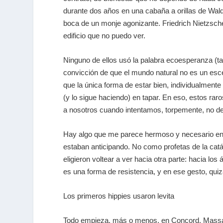
durante dos años en una cabaña a orillas de Walde
boca de un monje agonizante. Friedrich Nietzsch
edificio que no puedo ver.
Ninguno de ellos usó la palabra ecoesperanza (tam
convicción de que el mundo natural no es un esce
que la única forma de estar bien, individualment
(y lo sigue haciendo) en tapar. En eso, estos rar
a nosotros cuando intentamos, torpemente, no des
Hay algo que me parece hermoso y necesario en le
estaban anticipando. No como profetas de la catás
eligieron voltear a ver hacia otra parte: hacia lo
es una forma de resistencia, y en ese gesto, qu
Los primeros
hippies
usaron levita
Todo empieza, más o menos, en Concord, Massach