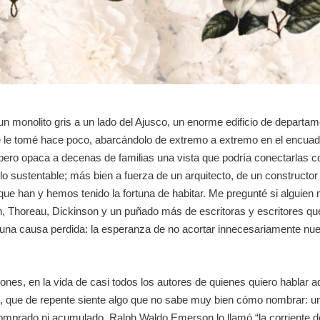
n monolito gris a un lado del Ajusco, un enorme edificio de departam
que le tomé hace poco, abarcándolo de extremo a extremo en el encua
 pero opaca a decenas de familias una vista que podría conectarlas co
 lo sustentable; más bien a fuerza de un arquitecto, de un constructor
e han y hemos tenido la fortuna de habitar. Me pregunté si alguien 
 Thoreau, Dickinson y un puñado más de escritoras y escritores qu
na causa perdida: la esperanza de no acortar innecesariamente nue
ones, en la vida de casi todos los autores de quienes quiero hablar a
n, que de repente siente algo que no sabe muy bien cómo nombrar: una
omprado ni acumulado. Ralph Waldo Emerson lo llamó “la corriente de