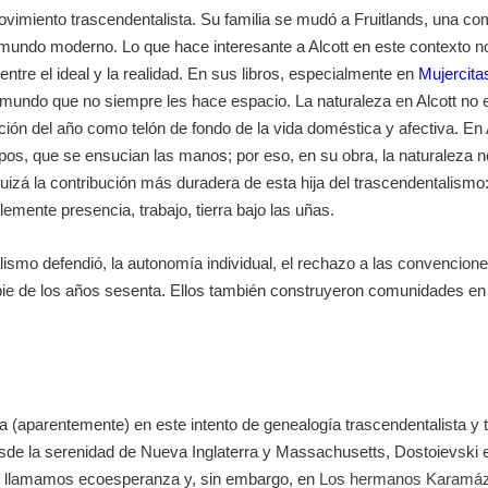
ovimiento trascendentalista. Su familia se mudó a Fruitlands, una comu
l mundo moderno. Lo que hace interesante a Alcott en este contexto n
entre el ideal y la realidad. En sus libros, especialmente en
Mujercita
 mundo que no siempre les hace espacio. La naturaleza en Alcott no e
ción del año como telón de fondo de la vida doméstica y afectiva. En
pos, que se ensucian las manos; por eso, en su obra, la naturaleza n
quizá la contribución más duradera de esta hija del trascendentalis
lemente presencia, trabajo, tierra bajo las uñas.
ismo defendió, la autonomía individual, el rechazo a las convencione
pie
de los años sesenta. Ellos también construyeron comunidades en el
 (aparentemente) en este intento de genealogía trascendentalista y 
sde la serenidad de Nueva Inglaterra y Massachusetts, Dostoievski 
quí llamamos ecoesperanza y, sin embargo, en
Los hermanos Karamá