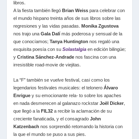
libros.
A la fiesta también llegó
Brian Weiss
para celebrar con
el mundo hispano treinta años de sus libros sobre las
regresiones y las vidas pasadas.
Monika Zgustova
nos trajo una
Gala Dalí
más poderosa y sensual de la
que conocíamos;
Tanya Huntington
nos regaló una
exquisita poesía con su
Solastalgia
en edición bilingüe;
y
Cristina Sánchez-Andrade
nos fascina con una
irresistible road-movie de viejitas.
La “F” también se vuelve festival, casi como los
legendarios festivales musicales: el telonero
Álvaro
Enrigue
y su emocionante rela- to sobre los apaches
en nada desmerecen al galanazo rockstar
Joël Dicker
,
que llegó a la
FIL32
a recibir la aclamación de su
creciente fanaticada, y el consagrado
John
Katzenbach
nos sorprendió retomando la historia con
la que el mundo se puso a sus pies.