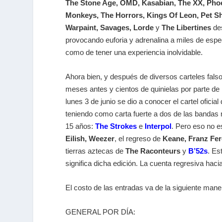
The Stone Age, OMD, Kasabian, The XX, Phoen
Monkeys, The Horrors, Kings Of Leon, Pet S
Warpaint, Savages, Lorde
y
The Libertines
des
provocando euforia y adrenalina a miles de esp
como de tener una experiencia inolvidable.
Ahora bien, y después de diversos carteles falsos
meses antes y cientos de quinielas por parte de
lunes 3 de junio se dio a conocer el cartel oficia
teniendo como carta fuerte a dos de las bandas
15 años:
The Strokes
e
Interpol
. Pero eso no e
Eilish, Weezer
, el regreso de
Keane, Franz Fer
tierras aztecas de
The Raconteurs
y
B’52s
. Es
significa dicha edición. La cuenta regresiva hacia
El costo de las entradas va de la siguiente mane
GENERAL POR DÍA: