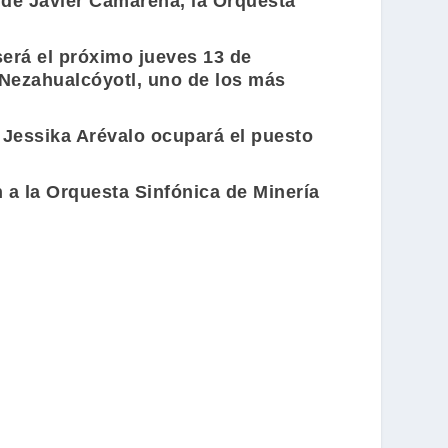
n de
Javier Camarena
, la
Orquesta
 será el próximo jueves 13 de
 Nezahualcóyotl
, uno de los más
e
Jessika Arévalo
ocupará el puesto
 a la Orquesta Sinfónica de Minería