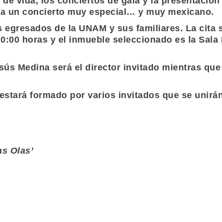
 de vida, los conciertos de gala y la presentació
ra un concierto muy especial… y muy mexicano.
s egresados de la
UNAM
y sus familiares. La cita
20:00 horas y el inmueble seleccionado es la
Sala
sús Medina
será el director invitado mientras qu
estará formado por varios invitados que se unirán
as Olas’