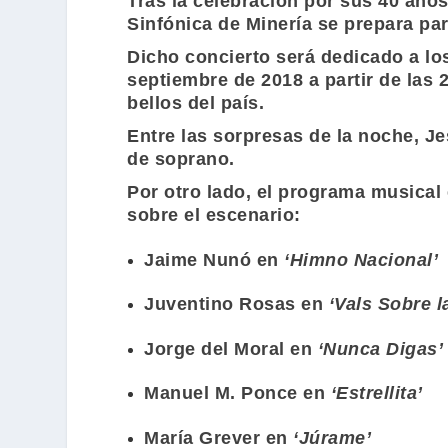
Tras la celebración por sus 40 años
Sinfónica de Minería
se prepara pa
Dicho concierto será dedicado a lo
septiembre de 2018 a partir de las 
bellos del país.
Entre las sorpresas de la noche,
Je
de soprano.
Por otro lado, el programa musical 
sobre el escenario:
Jaime Nunó
en
‘Himno Nacional’
Juventino Rosas
en
‘Vals Sobre l
Jorge del Moral
en
‘Nunca Digas’
Manuel M. Ponce
en
‘Estrellita’
María Grever
en
‘Júrame’