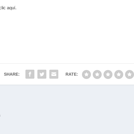
clic
aquí
.
SHARE:
RATE:
n