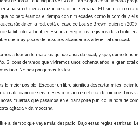
 horas de libros”, que alguna vez vio a Carl Sagan en su famoso pro
persona si lo hiciera a razón de uno por semana. El físico recorrió 
 que no perdiéramos el tiempo con nimiedades como la comida y el
queda rápida en la red, está el caso de Louise Brown, quien en 2009
o de la biblioteca local, en Escocia. Según los registros de la bibliote
bable que muy pocos de nosotros alcancemos a tener tal cantidad.
os a leer en forma a los quince años de edad, y que, como tenemo
año. Si consideramos que viviremos unos ochenta años, el gran total de
emasiado. No nos pongamos tristes.
s lo mejor posible. Escoger un libro significa descartar miles, dejar 
 un calendario de seis meses o un año en el cual definir qué libros v
horas muertas que pasamos en el transporte público, la hora de come
 esta agitada vida moderna.
rle al tiempo que vaya más despacio. Bajo estas reglas estrictas,
L