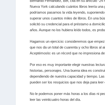
Bernardo Fernández, Bef, cita en su artículo “24
Nueva York calculando cuántos libros leería una 
podríamos pasarnos la vida leyendo, suponiendo
superar unos cuantos miles de libros. En una bús
solicitó su credencial para el préstamo a domicili
años. Aunque no los hubiera leído todos, es pro
Hagamos un ejercicio: consideremos que empezam
que nos da un total de cuarenta y ocho libros al 
Aceptémoslo: es un récord que no impresiona d
Por eso es muy importante elegir nuestras lectura
historias, personajes. Una buena idea es construir
dependiendo de nuestra capacidad y tiempo. Las 
pueden ser los resquicios que nos deja para leer
No le podemos poner más horas a los días ni pedi
leer las veinticuatro horas del día.