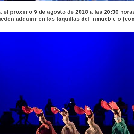
 el próximo 9 de agosto de 2018 a las 20:30 hora
ueden adquirir en las taquillas del inmueble o (c