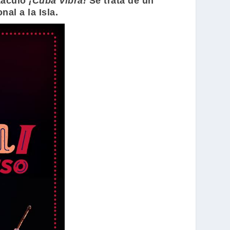
táculo
¡Cuba Vibra!
Se trata de un
al a la Isla.