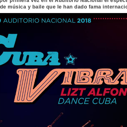
por primera vez en el
Auditorio Nacional
el espec
 de música y baile que le han dado fama internacion