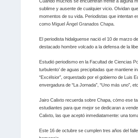
Cuando muchos se encuentran frente a alguna mít
sublime y ausente de cualquier vicio. Olvidan qu
momentos de su vida. Periodistas que intentan es
como
Miguel Ángel Granados Chapa
.
El periodista hidalguense nació el 10 de marzo d
destacado hombre volcado a la defensa de la libe
Estudió periodismo en la Facultad de Ciencias P
turbulento’ de aguas precipitadas que mantiene in
“Excélsior”, orquestado por el gobierno de Luis E
envergadura de “La Jornada”, “Uno más uno”, etc
Jairo Calixto recuerda sobre Chapa, cómo ese tan
estudiantes para que mejor se dedicaran a vende
Calixto, las que aceptó inmediatamente: una to
Este 16 de octubre se cumplen tres años del fal