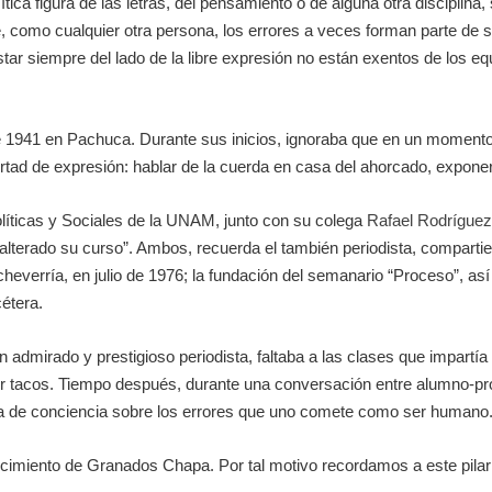
ica figura de las letras, del pensamiento o de alguna otra discipli
e, como cualquier otra persona, los errores a veces forman parte de s
tar siempre del lado de la libre expresión no están exentos de los 
e 1941 en Pachuca. Durante sus inicios, ignoraba que en un momento 
rtad de expresión: hablar de la cuerda en casa del ahorcado, expone
olíticas y Sociales de la UNAM, junto con su colega
Rafael Rodrígue
alterado su curso”. Ambos, recuerda el también periodista, compartier
cheverría, en julio de 1976; la fundación del semanario “Proceso”, as
étera.
 admirado y prestigioso periodista, faltaba a las clases que impart
r tacos. Tiempo después, durante una conversación entre alumno-pro
ma de conciencia sobre los errores que uno comete como ser humano
lecimiento de Granados Chapa. Por tal motivo recordamos a este pila