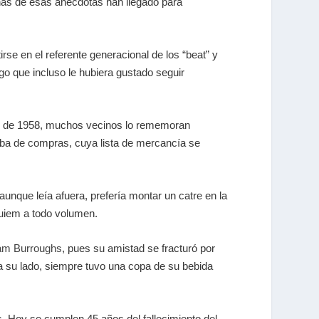
has de esas anécdotas han llegado para
se en el referente generacional de los “beat” y
lgo que incluso le hubiera gustado seguir
rtir de 1958, muchos vecinos lo rememoran
 iba de compras, cuya lista de mercancía se
, aunque leía afuera, prefería montar un catre en la
quiem a todo volumen.
iam Burroughs
, pues su amistad se fracturó por
 a su lado, siempre tuvo una copa de su bebida
. Hoy se cumplen 45 años del fallecimiento del