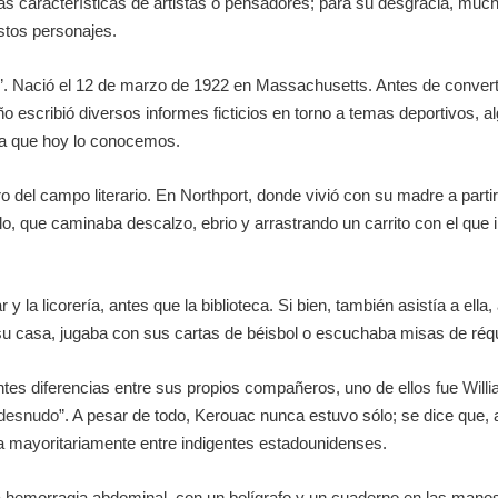
s características de artistas o pensadores; para su desgracia, muc
stos personajes.
t”. Nació el 12 de marzo de 1922 en Massachusetts. Antes de convertir
ño escribió diversos informes ficticios en torno a temas deportivos, a
 la que hoy lo conocemos.
ro del campo literario. En Northport, donde vivió con su madre a pa
lo, que caminaba descalzo, ebrio y arrastrando un carrito con el que
y la licorería, antes que la biblioteca. Si bien, también asistía a ella
su casa, jugaba con sus cartas de béisbol o escuchaba misas de ré
ntes diferencias entre sus propios compañeros, uno de ellos fue
Will
 desnudo
”. A pesar de todo, Kerouac nunca estuvo sólo; se dice que,
aba mayoritariamente entre indigentes estadounidenses.
a hemorragia abdominal, con un bolígrafo y un cuaderno en las manos