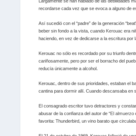
Largamente se han hablado de las debilidades má
recordarse cada vez que se evoca a alguno de e
Así sucedió con el “padre” de la generación “bea
beber sin fondo a la vista, cuando
Kerouac
era ni
haciendo, en vez de dedicarse a la escritura por
Kerouac no sólo es recordado por su triunfo dent
cariñosamente, pero por ser el borracho del pueb
reducía únicamente a alcohol.
Kerouac, dentro de sus prioridades, estaban el bar 
cantina para dormir allí. Cuando descansaba en 
El consagrado escritor tuvo detractores y consta
abusar de la confianza del autor de “
El almuerzo
favorita: Thunderbird, un vino barato que circul
El 21 de octubre de 1969, Kerouac falleció de un