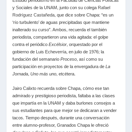
Estudió periodismo en la Facultad de Ciencias Políticas
y Sociales de la UNAM, junto con su colega
Rafael
Rodríguez Castañeda
, que dice sobre Chapa: “es un
‘río turbulento’ de aguas precipitadas que mantiene
inalterado su curso”. Ambos, recuerda el también
periodista, compartieron una vida agitada: el golpe
contra el periódico
Excélsior
, orquestado por el
gobierno de Luis Echeverría, en julio de 1976; la
fundación del semanario
Proceso
, así como su
participación en proyectos de la envergadura de
La
Jornada
,
Uno más uno
, etcétera.
Jairo Calixto recuerda sobre Chapa, cómo ese tan
admirado y prestigioso periodista, faltaba a las clases
que impartía en la UNAM y daba burlones consejos a
sus estudiantes para que mejor se dedicaran a vender
tacos. Tiempo después, durante una conversación
entre alumno-profesor, Granados Chapa le ofreció