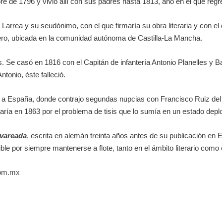
re de 1796 y vivió allí con sus padres hasta 1813, año en el que regr
arrea y su seudónimo, con el que firmaría su obra literaria y con el q
ero, ubicada en la comunidad autónoma de Castilla-La Mancha.
s. Se casó en 1816 con el Capitán de infantería Antonio Planelles y 
tonio, éste falleció.
, a España, donde contrajo segundas nupcias con Francisco Ruiz del 
aría en 1863 por el problema de tisis que lo sumía en un estado deplo
lvareada
, escrita en alemán treinta años antes de su publicación en E
ble por siempre mantenerse a flote, tanto en el ámbito literario como 
com.mx