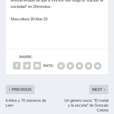
Antonin Artaud de que a Vincent Van Gogh lo 'suicidó' la
sociedad” en 20minutos.
Mascultura 30-Mar-15
SHARE:
RATE:
PREVIOUS
NEXT
6 Años y 70 números de
Un género sucio: “El metal
Lee+
y la escoria” de Gonzalo
Celorio