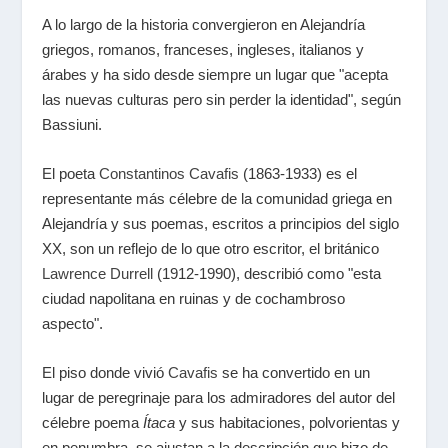
A lo largo de la historia convergieron en Alejandría
griegos, romanos, franceses, ingleses, italianos y
árabes y ha sido desde siempre un lugar que "acepta
las nuevas culturas pero sin perder la identidad", según
Bassiuni.
El poeta
Constantinos Cavafis
(1863-1933) es el
representante más célebre de la comunidad griega en
Alejandría y sus poemas, escritos a principios del siglo
XX, son un reflejo de lo que otro escritor, el británico
Lawrence Durrell
(1912-1990), describió como "esta
ciudad napolitana en ruinas y de cochambroso
aspecto".
El piso donde vivió
Cavafis
se ha convertido en un
lugar de peregrinaje para los admiradores del autor del
célebre poema
Ítaca
y sus habitaciones, polvorientas y
en penumbra, se ajustan a la descripción que hizo de