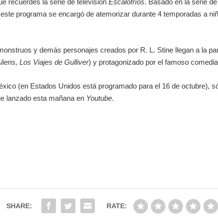
e recuerdes la serie de televisión
Escalofríos
. Basado en la serie de
, este programa se encargó de atemorizar durante 4 temporadas a n
monstruos y demás personajes creados por R. L. Stine llegan a la pan
iens, Los Viajes de Gulliver
) y protagonizado por el famoso comedia
 México (en Estados Unidos está programado para el 16 de octubre), 
e fue lanzado esta mañana en
Youtube
.
SHARE:
RATE: