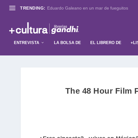
TRENDING:
Eduardo Galeano en un mar de fueguitos
ENTREVISTA
LA BOLSA DE
EL LIBRERO DE
+LI
The 48 Hour Film P