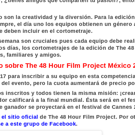
?, ¿tienes amigos que comparten tu pasión?, ent
 son la creatividad y la diversión. Para la edición 
pre, el día uno los equipos obtienen un género a
e deben incluir en el cortometraje.
 semana son cruciales pues cada equipo debe reali
cos días, los cortometrajes de la edición de
The 48
s, familiares y amigos.
o sobre The 48 Hour Film Project México 
017 para inscribir a su equipo en esta competenci
e del evento, pero la cuota aumentará de precio po
inscritos y todos tienen la misma misión: ¡crear
r calificará a la final mundial. Ésta será en el f
aje ganador se proyectará en e
l festival de Cannes
l sitio oficial
de
The 48 Hour Film Project
. Por o
e a este grupo de Facebook
.