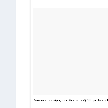
Armen su equipo, inscríbanse a @48hfpcdmx y h