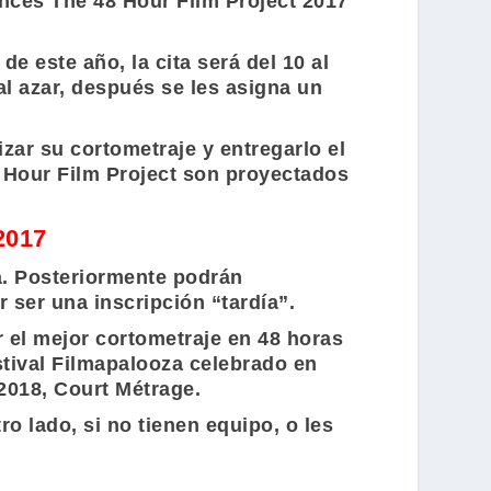
onces
The 48 Hour Film Project
2017
de este año, la cita será del 10 al
l azar, después se les asigna un
zar su cortometraje y entregarlo el
 Hour Film Project
son proyectados
2017
a. Posteriormente podrán
r ser una inscripción “tardía”.
 el mejor cortometraje en 48 horas
estival Filmapalooza celebrado en
 2018
, Court Métrage.
tro lado, si no tienen equipo, o les