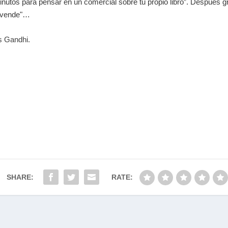
inutos para pensar en un comercial sobre tu propio libro”. Después
e vende"…
s Gandhi.
SHARE:
RATE: