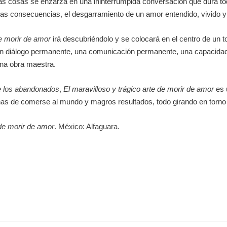
as cosas se enzarza en una ininterrumpida conversación que dura toda
timas consecuencias, el desgarramiento de un amor entendido, vivido y
de morir de amor
irá descubriéndolo y se colocará en el centro de un to
 un diálogo permanente, una comunicación permanente, una capacid
una obra maestra.
de los abandonados
,
El maravilloso y trágico arte de morir de amor
es 
 de comerse al mundo y magros resultados, todo girando en torno a
 de morir de amor
. México: Alfaguara.