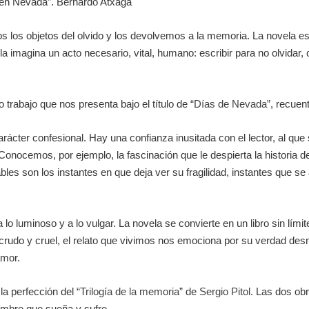
o en Nevada”. Bernardo Atxaga
s los objetos del olvido y los devolvemos a la memoria. La novela e
 la imagina un acto necesario, vital, humano: escribir para no olvidar
rabajo que nos presenta bajo el título de “
Días de Nevada
”, recuen
carácter confesional. Hay una confianza inusitada con el lector, al que
onocemos, por ejemplo, la fascinación que le despierta la historia de 
les son los instantes en que deja ver su fragilidad, instantes que 
 a lo luminoso y a lo vulgar. La novela se convierte en un libro sin lí
ces crudo y cruel, el relato que vivimos nos emociona por su verdad 
amor.
a perfección del “
Trilogía de la memoria
” de
Sergio Pitol
. Las dos ob
hombre que sueña y sufre.