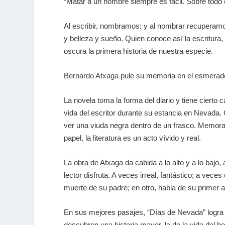
“Matar a un hombre siempre es fácil. Sobre tod
Al escribir, nombramos; y al nombrar recuperamo
y belleza y sueño. Quien conoce así la escritura,
oscura la primera historia de nuestra especie.
Bernardo Atxaga
pule su memoria en el esmerado t
La novela toma la forma del diario y tiene cierto 
vida del escritor durante su estancia en Nevada. C
ver una viuda negra dentro de un frasco. Memorab
papel, la literatura es un acto vívido y real.
La obra de Atxaga da cabida a lo alto y a lo bajo,
lector disfruta. A veces irreal, fantástico; a ve
muerte de su padre; en otro, habla de su primer 
En sus mejores pasajes, “Días de Nevada” logra l
descubren una historia mayor, la de la vida del 