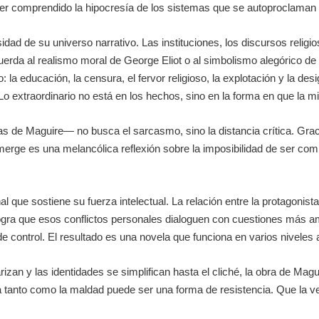
r comprendido la hipocresía de los sistemas que se autoproclaman 
ad de su universo narrativo. Las instituciones, los discursos religio
erda al realismo moral de George Eliot o al simbolismo alegórico de 
 la educación, la censura, el fervor religioso, la explotación y la d
Lo extraordinario no está en los hechos, sino en la forma en que la mi
 de Maguire— no busca el sarcasmo, sino la distancia crítica. Gracias
emerge es una melancólica reflexión sobre la imposibilidad de ser 
 que sostiene su fuerza intelectual. La relación entre la protagonista
gra que esos conflictos personales dialoguen con cuestiones más amp
e control. El resultado es una novela que funciona en varios niveles a 
zan y las identidades se simplifican hasta el cliché, la obra de Magui
 tanto como la maldad puede ser una forma de resistencia. Que la ve