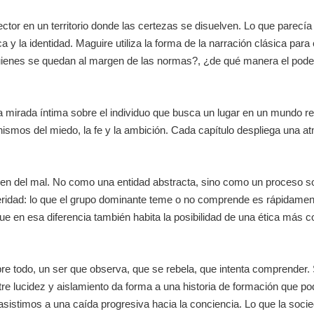
ector en un territorio donde las certezas se disuelven. Lo que parecía
tica y la identidad. Maguire utiliza la forma de la narración clásica p
uienes se quedan al margen de las normas?, ¿de qué manera el pode
mirada íntima sobre el individuo que busca un lugar en un mundo regid
smos del miedo, la fe y la ambición. Cada capítulo despliega una atmós
origen del mal. No como una entidad abstracta, sino como un proceso s
eridad: lo que el grupo dominante teme o no comprende es rápidamen
que en esa diferencia también habita la posibilidad de una ética más
bre todo, un ser que observa, que se rebela, que intenta comprender. S
tre lucidez y aislamiento da forma a una historia de formación que p
asistimos a una caída progresiva hacia la conciencia. Lo que la soci