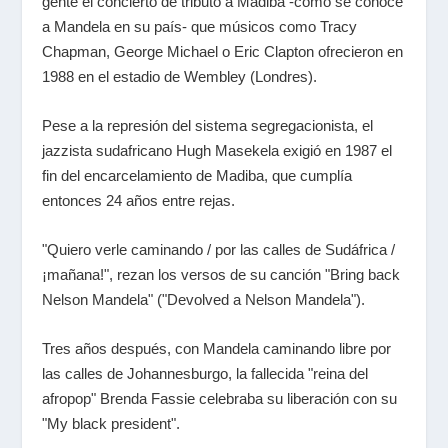
gente el concierto de tributo a Madiba -como se conoce
a Mandela en su país- que músicos como Tracy
Chapman, George Michael o Eric Clapton ofrecieron en
1988 en el estadio de Wembley (Londres).
Pese a la represión del sistema segregacionista, el
jazzista sudafricano Hugh Masekela exigió en 1987 el
fin del encarcelamiento de Madiba, que cumplía
entonces 24 años entre rejas.
"Quiero verle caminando / por las calles de Sudáfrica /
¡mañana!", rezan los versos de su canción "Bring back
Nelson Mandela" ("Devolved a Nelson Mandela").
Tres años después, con Mandela caminando libre por
las calles de Johannesburgo, la fallecida "reina del
afropop" Brenda Fassie celebraba su liberación con su
"My black president".