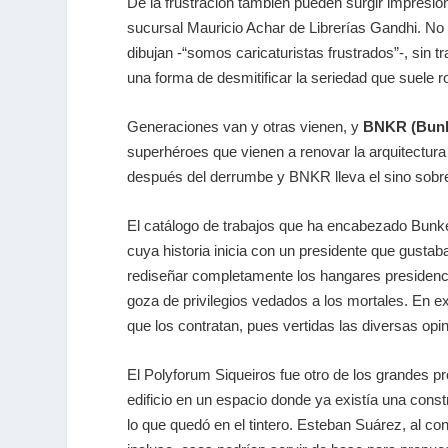
De la frustración también pueden surgir impresio
sucursal Mauricio Achar de Librerías Gandhi. No p
dibujan -“somos caricaturistas frustrados”-, sin
una forma de desmitificar la seriedad que suele ro
Generaciones van y otras vienen, y
BNKR (Bunke
superhéroes que vienen a renovar la arquitectura
después del derrumbe y BNKR lleva el sino sobre
El catálogo de trabajos que ha encabezado Bunke
cuya historia inicia con un presidente que gustab
rediseñar completamente los hangares presidencia
goza de privilegios vedados a los mortales. En ex
que los contratan, pues vertidas las diversas opi
El Polyforum Siqueiros fue otro de los grandes p
edificio en un espacio donde ya existía una const
lo que quedó en el tintero. Esteban Suárez, al co