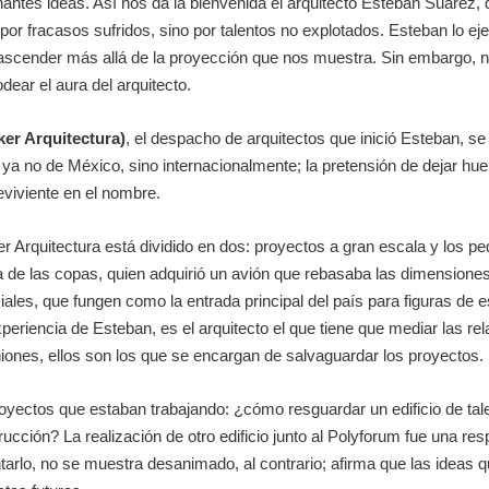
nantes ideas. Así nos da la bienvenida el arquitecto Esteban Suárez,
or fracasos sufridos, sino por talentos no explotados. Esteban lo eje
 trascender más allá de la proyección que nos muestra. Sin embargo,
dear el aura del arquitecto.
r Arquitectura)
, el despacho de arquitectos que inició Esteban, s
 ya no de México, sino internacionalmente; la pretensión de dejar hu
viviente en el nombre.
r Arquitectura está dividido en dos: proyectos a gran escala y los 
a de las copas, quien adquirió un avión que rebasaba las dimensiones 
les, que fungen como la entrada principal del país para figuras de e
periencia de Esteban, es el arquitecto el que tiene que mediar las re
niones, ellos son los que se encargan de salvaguardar los proyectos.
royectos que estaban trabajando: ¿cómo resguardar un edificio de ta
rucción? La realización de otro edificio junto al Polyforum fue una re
ntarlo, no se muestra desanimado, al contrario; afirma que las ideas