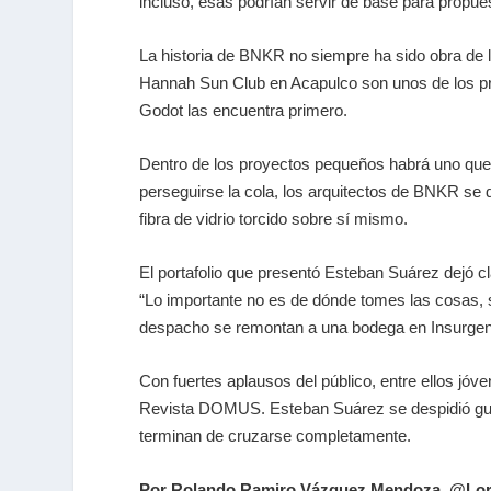
incluso, esas podrían servir de base para propues
La historia de BNKR no siempre ha sido obra de l
Hannah Sun Club en Acapulco son unos de los pre
Godot las encuentra primero.
Dentro de los proyectos pequeños habrá uno que 
perseguirse la cola, los arquitectos de BNKR se d
fibra de vidrio torcido sobre sí mismo.
El portafolio que presentó Esteban Suárez dejó c
“Lo importante no es de dónde tomes las cosas, si
despacho se remontan a una bodega en Insurgentes,
Con fuertes aplausos del público, entre ellos jóv
Revista DOMUS. Esteban Suárez se despidió gust
terminan de cruzarse completamente.
Por Rolando Ramiro Vázquez Mendoza @Lo