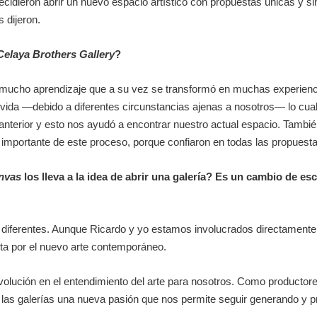
idieron abrir un nuevo espacio artístico con propuestas únicas y sin
 dijeron.
Celaya Brothers Gallery
?
ca mucho aprendizaje que a su vez se transformó en muchas experie
e vida —debido a diferentes circunstancias ajenas a nosotros— lo cu
 anterior y esto nos ayudó a encontrar nuestro actual espacio. Tamb
e importante de este proceso, porque confiaron en todas las propuestas
anvas
los lleva a la idea de abrir una galería? Es un cambio de es
diferentes. Aunque Ricardo y yo estamos involucrados directamente
 por el nuevo arte contemporáneo.
volución en el entendimiento del arte para nosotros. Como productore
as galerías una nueva pasión que nos permite seguir generando y p