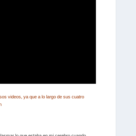
sos videos, ya que a lo largo de sus cuatro
n
 plasmar lo que estaba en mi cerebro cuando