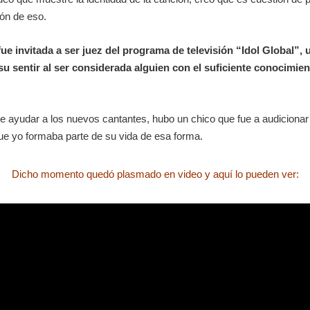
ión de eso.
 fue invitada a ser juez del programa de televisión “Idol Global
su sentir al ser considerada alguien con el suficiente conocimie
de ayudar a los nuevos cantantes, hubo un chico que fue a audiciona
ue yo formaba parte de su vida de esa forma.
Dicho momento quedó plasmado en video y aquí lo pueden ver: