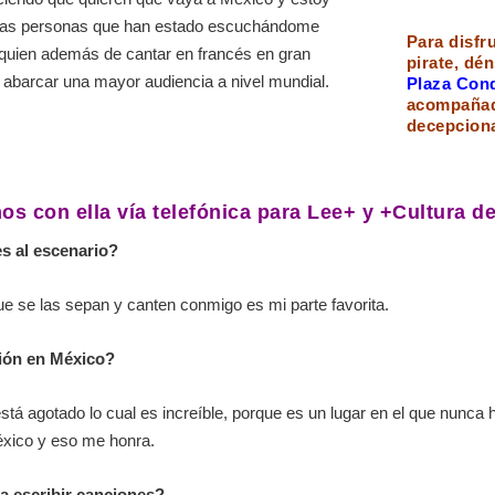
 las personas que han estado escuchándome
Para disfr
 quien además de cantar en francés en gran
pirate, dé
a abarcar una mayor audiencia a nivel mundial.
Plaza Con
acompañad
decepciona
os con ella vía telefónica para Lee+ y +Cultura de
s al escenario?
ue se las sepan y canten conmigo es mi parte favorita.
ión en México?
tá agotado lo cual es increíble, porque es un lugar en el que nunca
xico y eso me honra.
ra escribir canciones?