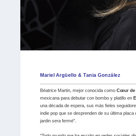
Mariel Argüello & Tania González
Béatrice Martin, mejor conocida como
Cœur de 
mexicana para debutar con bombo y platillo en
E
una década de espera, sus más fieles seguidores
indie pop que se desprenden de su última placa 
jardin sera fermé”.
“Todo mundo me ha escrito en redes sociales di