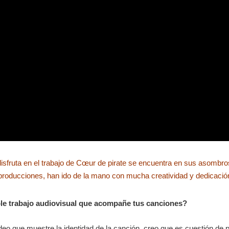
disfruta en el trabajo de Cœur de pirate se encuentra en sus asombro
producciones, han ido de la mano con mucha creatividad y dedicació
ble trabajo audiovisual que acompañe tus canciones?
eo que muestre la identidad de la canción, creo que es cuestión de