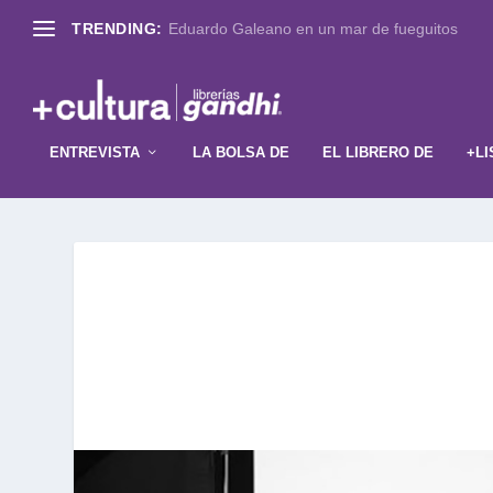
TRENDING:
A 60 años de Revolver: el día en que los Beatle
ENTREVISTA
LA BOLSA DE
EL LIBRERO DE
+LI