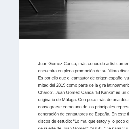
Juan Gómez Canca, más conocido artísticamen
encuentra en plena promoción de su último disco 
Es por ello que el cantautor de origen español v
mitad del 2019 como parte de la gira latinoameric
Charco”. Juan Gómez Canca “El Kanka” es un c
originario de Málaga. Con poco más de una déc
consagrarse como uno de los principales repres
generación de cantautores de España. En este t
discos de estudio: “Lo mal que estoy y lo poco q
de suerte de Juan Gómez” (2014), “De pana y rubí