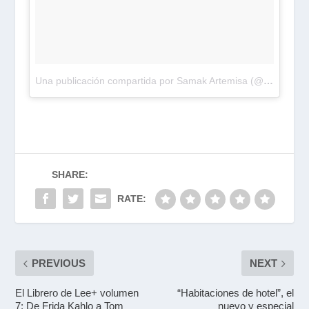
Una publicación compartida por Samak Artemisa (@samak_artemisa)
SHARE:
RATE:
PREVIOUS
NEXT
El Librero de Lee+ volumen
“Habitaciones de hotel”, el
7: De Frida Kahlo a Tom
nuevo y especial