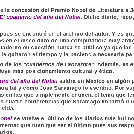
de la concesión del
Premio Nobel de Literatura
a
J
El cuaderno del año del Nobel
. Dicho diario, reco
 pues se encontró en el archivo del autor. Y es qu
s en el disco duro de una computadora muy antig
uaderno en cuestión nunca se publicó ya que las 
le quitaron el tiempo y la paciencia necesaria pa
o de los
“cuadernos de Lanzarote”
. Además, es e
cluye más posicionamiento cultural y ético.
rno del año del Nobel
saldrá en México en algún 
cará tal y como
José Saramago
lo escribió. Por su
s en las que simplemente enuncia el tema que tení
las cuatro conferencias que
Saramago
impartió dur
 vida.
Nobel
se vuelve el último de los diarios más íntim
comentar que tuvo que ser el último pues sus resp
arios.