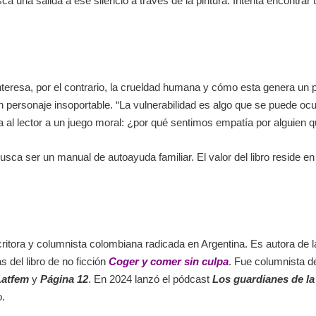
a una salida a ese silencio a través de la pintura. Intenta encontrar
eresa, por el contrario, la crueldad humana y cómo esta genera un p
ersonaje insoportable. “La vulnerabilidad es algo que se puede ocultar
ita al lector a un juego moral: ¿por qué sentimos empatía por alguien
usca ser un manual de autoayuda familiar. El valor del libro reside e
itora y columnista colombiana radicada en Argentina. Es autora de 
s del libro de no ficción
Coger y comer sin culpa
. Fue columnista 
Latfem
y
Página 12
. En 2024 lanzó el pódcast
Los guardianes de l
o.