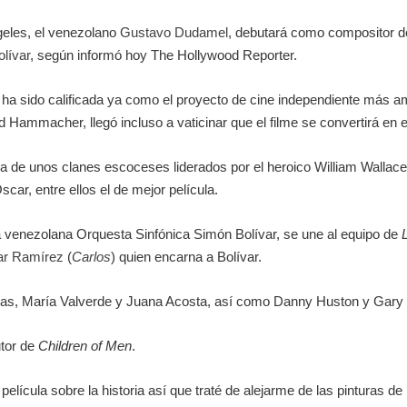
geles, el venezolano
Gustavo Dudamel
, debutará como compositor d
lívar
, según informó hoy The Hollywood Reporter.
a sido calificada ya como el proyecto de cine independiente más amb
 Hammacher, llegó incluso a vaticinar que el filme se convertirá en 
ucha de unos clanes escoceses liderados por el heroico William Wallac
car, entre ellos el de mejor película.
la venezolana Orquesta Sinfónica Simón Bolívar, se une al equipo de
ar Ramírez
(
Carlos
) quien encarna a Bolívar.
rias, María Valverde y Juana Acosta, así como Danny Huston y Gary
utor de
Children of Men
.
elícula sobre la historia así que traté de alejarme de las pinturas de