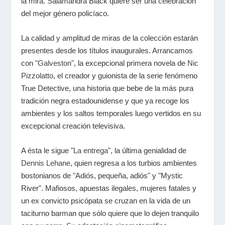
la mira. Salamandra Black quiere ser una celebración
del mejor género policíaco.
La calidad y amplitud de miras de la colección estarán
presentes desde los títulos inaugurales. Arrancamos
con "
Galveston
", la excepcional primera novela de
Nic
Pizzolatto
, el creador y guionista de la serie fenómeno
True Detective, una historia que bebe de la más pura
tradición negra estadounidense y que ya recoge los
ambientes y los saltos temporales luego vertidos en su
excepcional creación televisiva.
A ésta le sigue "
La entrega
", la última genialidad de
Dennis Lehane
, quien regresa a los turbios ambientes
bostonianos de "Adiós, pequeña, adiós" y "Mystic
River". Mafiosos, apuestas ilegales, mujeres fatales y
un ex convicto psicópata se cruzan en la vida de un
taciturno barman que sólo quiere que lo dejen tranquilo