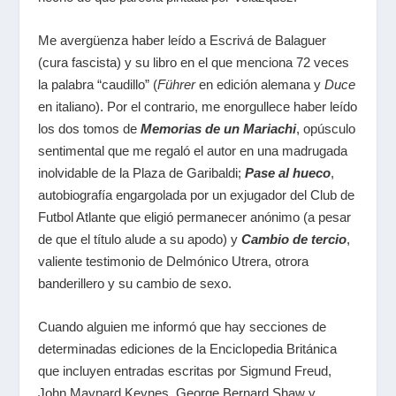
Me avergüenza haber leído a Escrivá de Balaguer
(cura fascista) y su libro en el que menciona 72 veces
la palabra “caudillo” (
Führer
en edición alemana y
Duce
en italiano). Por el contrario, me enorgullece haber leído
los dos tomos de
Memorias de un Mariachi
, opúsculo
sentimental que me regaló el autor en una madrugada
inolvidable de la Plaza de Garibaldi;
Pase al hueco
,
autobiografía engargolada por un exjugador del Club de
Futbol Atlante que eligió permanecer anónimo (a pesar
de que el título alude a su apodo) y
Cambio de tercio
,
valiente testimonio de Delmónico Utrera, otrora
banderillero y su cambio de sexo.
Cuando alguien me informó que hay secciones de
determinadas ediciones de la Enciclopedia Británica
que incluyen entradas escritas por Sigmund Freud,
John Maynard Keynes, George Bernard Shaw y