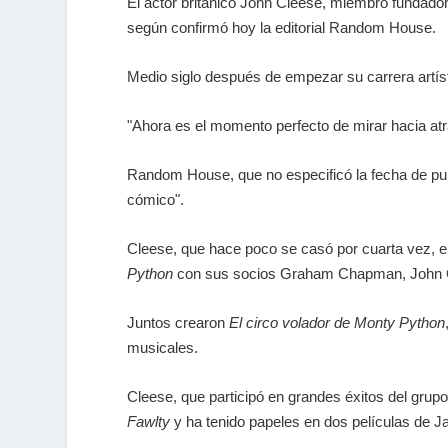
El actor británico John Cleese, miembro fundado
según confirmó hoy la editorial Random House.
Medio siglo después de empezar su carrera artíst
"Ahora es el momento perfecto de mirar hacia atr
Random House, que no especificó la fecha de pub
cómico".
Cleese, que hace poco se casó por cuarta vez, em
Python
con sus socios Graham Chapman, John 
Juntos crearon
El circo volador de Monty Python
musicales.
Cleese, que participó en grandes éxitos del grup
Fawlty
y ha tenido papeles en dos películas de
J