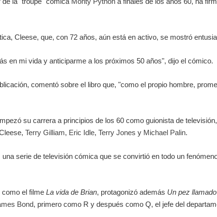
r de la "troupe" cómica
Monty Python
a finales de los años 60, ha firm
ica, Cleese, que, con 72 años, aún está en activo, se mostró entusias
ás en mi vida y anticiparme a los próximos 50 años", dijo el cómico.
licación, comentó sobre el libro que, "como el propio hombre, pro
pezó su carrera a principios de los 60 como guionista de televisión, 
Cleese,
Terry Gilliam
,
Eric Idle
,
Terry Jones
y
Michael Palin
.
, una serie de televisión cómica que se convirtió en todo un fenómeno 
o como el filme
La vida de Brian
, protagonizó además
Un pez llamad
ames Bond
, primero como R y después como Q, el jefe del departame