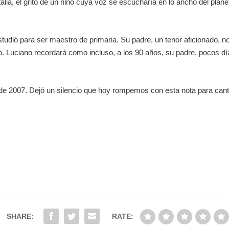
alia, el grito de un niño cuya voz se escucharía en lo ancho del plan
 estudió para ser maestro de primaria. Su padre, un tenor aficionado, n
o. Luciano recordará como incluso, a los 90 años, su padre, pocos d
 de 2007. Dejó un silencio que hoy rompemos con esta nota para cant
SHARE:
RATE: