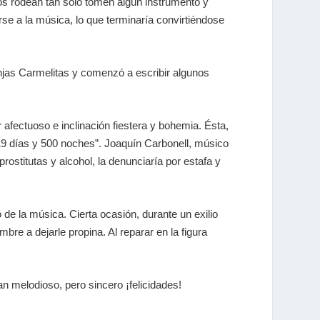
los rodean tan solo tomen algún instrumento y
se a la música, lo que terminaría convirtiéndose
njas Carmelitas y comenzó a escribir algunos
afectuoso e inclinación fiestera y bohemia. Ésta,
 “19 días y 500 noches”. Joaquín Carbonell, músico
rostitutas y alcohol, la denunciaría por estafa y
e la música. Cierta ocasión, durante un exilio
re a dejarle propina. Al reparar en la figura
an melodioso, pero sincero ¡felicidades!