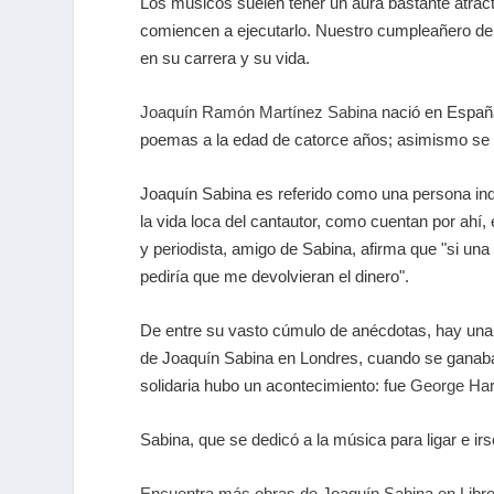
Los músicos suelen tener un aura bastante atract
comiencen a ejecutarlo. Nuestro cumpleañero de e
en su carrera y su vida.
Joaquín Ramón Martínez Sabina
nació en España
poemas a la edad de catorce años; asimismo se
Joaquín Sabina es referido como una persona inde
la vida loca del cantautor, como cuentan por ahí,
y periodista, amigo de Sabina, afirma que "si una 
pediría que me devolvieran el dinero".
De entre su vasto cúmulo de anécdotas, hay una 
de Joaquín Sabina en Londres, cuando se ganaba la
solidaria hubo un acontecimiento: fue
George Har
Sabina, que se dedicó a la música para ligar e ir
Encuentra más obras de Joaquín Sabina en Libre