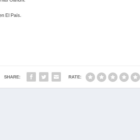
en El País.
SHARE:
RATE: