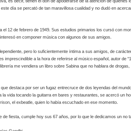
iva, es decir, tienen el don de apoderarse de la atención de quienes 
ste día se percató de tan maravillosa cualidad y no dudó en acercar
 el 12 de febrero de 1949. Sus estudios primarios los cursó con mo
 interesó en componer música con algunos de sus amigos.
pendiente, pero lo suficientemente íntima a sus amigos, de carácter 
 es imprescindible a la hora de referirse al músico español, autor de
librería me vendiera un libro sobre Sabina que no hablara de drogas, p
que destaca por ser un fugaz entrecruce de dos leyendas del mundo d
 vida tocando la guitarra en bares y restaurantes, se acercó un homb
rison
, el exbeatle, quien lo había escuchado en ese momento.
se de fiesta, cumple hoy sus 67 años, por lo que le dedicamos un no t
rías Gandhi.