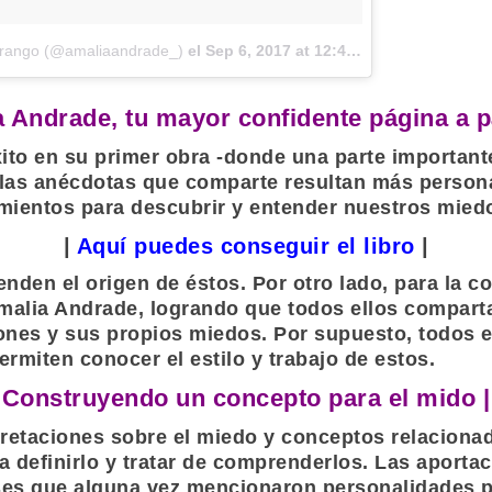
 Arango (@amaliaandrade_)
el
Sep 6, 2017 at 12:49 PDT
 Andrade, tu mayor confidente página a p
xito en su primer obra -donde una parte important
ón las anécdotas que comparte resultan más person
amientos para descubrir y entender nuestros mied
|
Aquí puedes conseguir el libro
|
den el origen de éstos. Por otro lado, para la con
malia Andrade
, logrando que todos ellos compar
iones y sus propios miedos. Por supuesto, todos 
ermiten conocer el estilo y trabajo de estos.
Construyendo un concepto para el mido |
pretaciones sobre el miedo y conceptos relacionad
a definirlo y tratar de comprenderlos. Las aportac
ses que alguna vez mencionaron personalidades pú