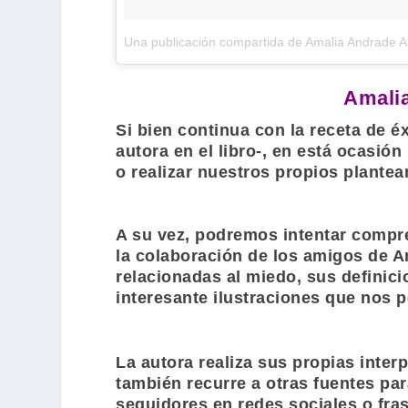
Una publicación compartida de Amalia Andrade
Amalia
Si bien continua con la receta de é
autora en el libro-, en está ocasi
o realizar nuestros propios plante
A su vez, podremos intentar compren
la colaboración de los amigos de
A
relacionadas al miedo, sus definic
interesante ilustraciones que nos p
La autora realiza sus propias inter
también recurre a otras fuentes par
seguidores en redes sociales o fra