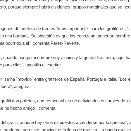
rlo, porque siempre habrá disidentes, grupos marginales que se neg
gones de metro o de tren es "muy importante" para los grafiteros, "ch
 en una barriada. Su obsesión es que los conozcan, poner su nombre
ía ocurrido a él", comenta Pérez-Reverte.
o-; cuando pongo mi nombre soy alguien y la gente dice: mira, aquí ha
para ellos", apostilla el escritor.
ur" se ha "movido" entre grafiteros de España, Portugal e Italia. "Los
fuera", asegura.
 grafiti con policías, con responsables de actividades culturales de 
 me he hecho amigo", comenta.
el grafiti, aunque hay otros dispuestos a venderse por lo que sea",
en, moderno, agresivo, movido; está llena de música. La banda musica