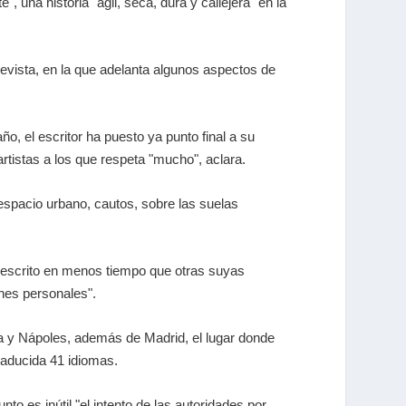
, una historia "ágil, seca, dura y callejera" en la
revista, en la que adelanta algunos aspectos de
o, el escritor ha puesto ya punto final a su
artistas a los que respeta "mucho", aclara.
espacio urbano, cautos, sobre las suelas
 escrito en menos tiempo que otras suyas
ones personales".
na y Nápoles, además de Madrid, el lugar donde
traducida 41 idiomas.
unto es inútil "el intento de las autoridades por