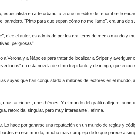
, especialista en arte urbano, a la que un editor de renombre le encar
e el paradero. "Pinto para que sepan cómo no me llamo", era una de su
e
", dice el autor, es admirado por los grafiteros de medio mundo y m
ivas, peligrosas".
o a Verona y a Nápoles para tratar de localizar a Sniper y averiguar cu
ertianos" en esta novela de ritmo trepidante y de intriga, que encier
torias suyas que han conquistado a millones de lectores en el mundo,
 unas acciones, unos héroes. Y el mundo del grafiti callejero, aunq
gra, retorcida, singular, pero muy interesante", afirma.
intar. Lo hace por ganarse una reputación en un mundo de reglas y c
 cobardes en ese mundo, mucho más complejo de lo que parece a simpl