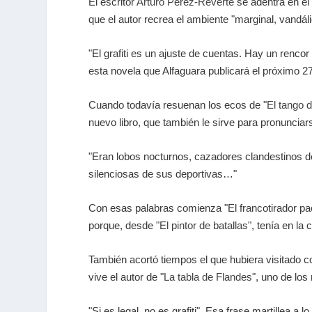
El escritor
Arturo Pérez-Reverte
se adentra en el 
que el autor recrea el ambiente "marginal, vandáli
"El grafiti es un ajuste de cuentas. Hay un renco
esta novela que Alfaguara publicará el próximo 
Cuando todavía resuenan los ecos de "
El tango d
nuevo libro, que también le sirve para pronunciars
"Eran lobos nocturnos, cazadores clandestinos d
silenciosas de sus deportivas…"
Con esas palabras comienza "El francotirador pa
porque, desde "
El pintor de batallas
", tenía en la
También acortó tiempos el que hubiera visitado c
vive el autor de "
La tabla de Flandes
", uno de los
"Si es legal, no es grafiti". Esa frase martillea a l