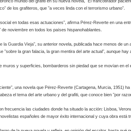
bronco mundo del grafiti en su nueva novela, "El francotirador paciente"
co" de los grafiteros, que "a veces linda con el terrorismo urbano".
r social en todas esas actuaciones", afirma Pérez-Reverte en una ent
27 de noviembre en todos los países hispanohablantes.
e la Guardia Vieja
", su anterior novela, publicada hace menos de un añ
e "sobre la gran falacia, la gran mentira del arte actual", aunque hay 
e muros y superficies, bombarderos sin piedad que se movían en el 
ciente", una novela que Pérez-Reverte (Cartagena, Murcia, 1951) ha
 cabeza el tema del arte urbano y del grafiti, que conoce bien "por raz
on frecuencia las ciudades donde ha situado la acción: Lisboa, Vero
 novelistas españoles de mayor éxito internacional y cuya obra está 
o largo de la nueva novela y refleja, en opinión del escritor, hasta qué p