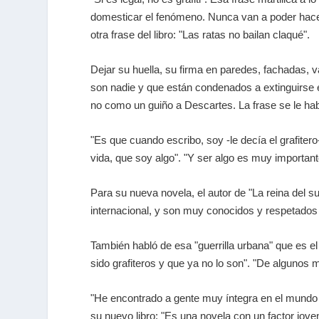
domesticar el fenómeno. Nunca van a poder hace
otra frase del libro: "Las ratas no bailan claqué".
Dejar su huella, su firma en paredes, fachadas, va
son nadie y que están condenados a extinguirse
no como un guiño a Descartes. La frase se le hab
"Es que cuando escribo, soy -le decía el grafiter
vida, que soy algo". "Y ser algo es muy importante 
Para su nueva novela, el autor de "La reina del s
internacional, y son muy conocidos y respetados 
También habló de esa "guerrilla urbana" que es el
sido grafiteros y que ya no lo son". "De algunos
"He encontrado a gente muy íntegra en el mundo d
su nuevo libro: "Es una novela con un factor jov