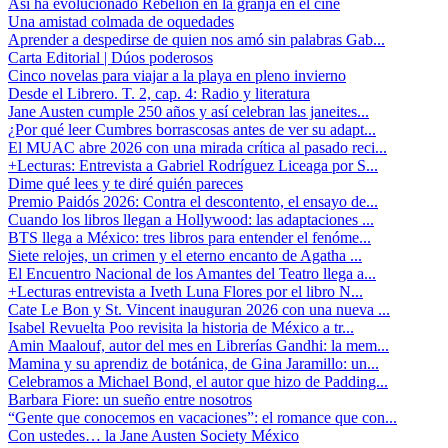
Así ha evolucionado Rebelión en la granja en el cine
Una amistad colmada de oquedades
Aprender a despedirse de quien nos amó sin palabras Gab...
Carta Editorial | Dúos poderosos
Cinco novelas para viajar a la playa en pleno invierno
Desde el Librero. T. 2, cap. 4: Radio y literatura
Jane Austen cumple 250 años y así celebran las janeites...
¿Por qué leer Cumbres borrascosas antes de ver su adapt...
El MUAC abre 2026 con una mirada crítica al pasado reci...
+Lecturas: Entrevista a Gabriel Rodríguez Liceaga por S...
Dime qué lees y te diré quién pareces
Premio Paidós 2026: Contra el descontento, el ensayo de...
Cuando los libros llegan a Hollywood: las adaptaciones ...
BTS llega a México: tres libros para entender el fenóme...
Siete relojes, un crimen y el eterno encanto de Agatha ...
El Encuentro Nacional de los Amantes del Teatro llega a...
+Lecturas entrevista a Iveth Luna Flores por el libro N...
Cate Le Bon y St. Vincent inauguran 2026 con una nueva ...
Isabel Revuelta Poo revisita la historia de México a tr...
Amin Maalouf, autor del mes en Librerías Gandhi: la mem...
Mamina y su aprendiz de botánica, de Gina Jaramillo: un...
Celebramos a Michael Bond, el autor que hizo de Padding...
Barbara Fiore: un sueño entre nosotros
“Gente que conocemos en vacaciones”: el romance que con...
Con ustedes… la Jane Austen Society México