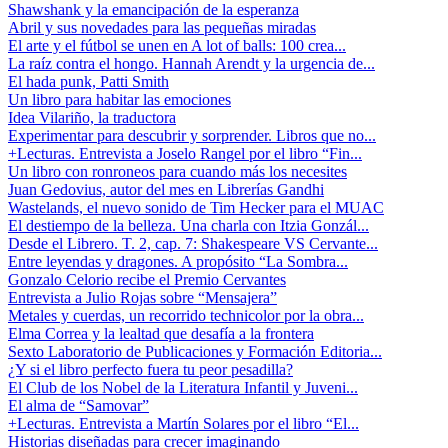
Shawshank y la emancipación de la esperanza
Abril y sus novedades para las pequeñas miradas
El arte y el fútbol se unen en A lot of balls: 100 crea...
La raíz contra el hongo. Hannah Arendt y la urgencia de...
El hada punk, Patti Smith
Un libro para habitar las emociones
Idea Vilariño, la traductora
Experimentar para descubrir y sorprender. Libros que no...
+Lecturas. Entrevista a Joselo Rangel por el libro “Fin...
Un libro con ronroneos para cuando más los necesites
Juan Gedovius, autor del mes en Librerías Gandhi
Wastelands, el nuevo sonido de Tim Hecker para el MUAC
El destiempo de la belleza. Una charla con Itzia Gonzál...
Desde el Librero. T. 2, cap. 7: Shakespeare VS Cervante...
Entre leyendas y dragones. A propósito “La Sombra...
Gonzalo Celorio recibe el Premio Cervantes
Entrevista a Julio Rojas sobre “Mensajera”
Metales y cuerdas, un recorrido technicolor por la obra...
Elma Correa y la lealtad que desafía a la frontera
Sexto Laboratorio de Publicaciones y Formación Editoria...
¿Y si el libro perfecto fuera tu peor pesadilla?
El Club de los Nobel de la Literatura Infantil y Juveni...
El alma de “Samovar”
+Lecturas. Entrevista a Martín Solares por el libro “El...
Historias diseñadas para crecer imaginando