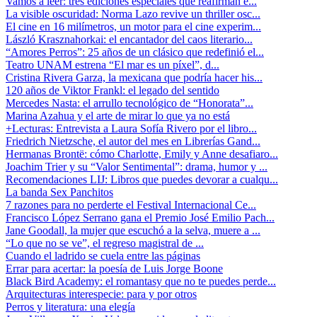
Vamos a leer: tres ediciones especiales que reafirman e...
La visible oscuridad: Norma Lazo revive un thriller osc...
El cine en 16 milímetros, un motor para el cine experim...
László Krasznahorkai: el encantador del caos literario...
“Amores Perros”: 25 años de un clásico que redefinió el...
Teatro UNAM estrena “El mar es un píxel”, d...
Cristina Rivera Garza, la mexicana que podría hacer his...
120 años de Viktor Frankl: el legado del sentido
Mercedes Nasta: el arrullo tecnológico de “Honorata”...
Marina Azahua y el arte de mirar lo que ya no está
+Lecturas: Entrevista a Laura Sofía Rivero por el libro...
Friedrich Nietzsche, el autor del mes en Librerías Gand...
Hermanas Brontë: cómo Charlotte, Emily y Anne desafiaro...
Joachim Trier y su “Valor Sentimental”: drama, humor y ...
Recomendaciones LIJ: Libros que puedes devorar a cualqu...
La banda Sex Panchitos
7 razones para no perderte el Festival Internacional Ce...
Francisco López Serrano gana el Premio José Emilio Pach...
Jane Goodall, la mujer que escuchó a la selva, muere a ...
“Lo que no se ve”, el regreso magistral de ...
Cuando el ladrido se cuela entre las páginas
Errar para acertar: la poesía de Luis Jorge Boone
Black Bird Academy: el romantasy que no te puedes perde...
Arquitecturas interespecie: para y por otros
Perros y literatura: una elegía