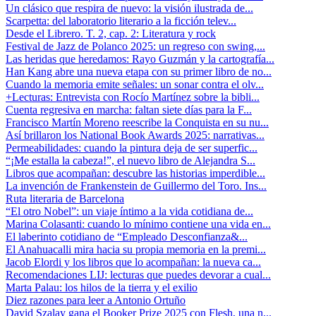
Un clásico que respira de nuevo: la visión ilustrada de...
Scarpetta: del laboratorio literario a la ficción telev...
Desde el Librero. T. 2, cap. 2: Literatura y rock
Festival de Jazz de Polanco 2025: un regreso con swing,...
Las heridas que heredamos: Rayo Guzmán y la cartografía...
Han Kang abre una nueva etapa con su primer libro de no...
Cuando la memoria emite señales: un sonar contra el olv...
+Lecturas: Entrevista con Rocío Martínez sobre la bibli...
Cuenta regresiva en marcha: faltan siete días para la F...
Francisco Martín Moreno reescribe la Conquista en su nu...
Así brillaron los National Book Awards 2025: narrativas...
Permeabilidades: cuando la pintura deja de ser superfic...
“¡Me estalla la cabeza!”, el nuevo libro de Alejandra S...
Libros que acompañan: descubre las historias imperdible...
La invención de Frankenstein de Guillermo del Toro. Ins...
Ruta literaria de Barcelona
“El otro Nobel”: un viaje íntimo a la vida cotidiana de...
Marina Colasanti: cuando lo mínimo contiene una vida en...
El laberinto cotidiano de “Empleado Desconfianza&...
El Anahuacalli mira hacia su propia memoria en la premi...
Jacob Elordi y los libros que lo acompañan: la nueva ca...
Recomendaciones LIJ: lecturas que puedes devorar a cual...
Marta Palau: los hilos de la tierra y el exilio
Diez razones para leer a Antonio Ortuño
David Szalay gana el Booker Prize 2025 con Flesh, una n...