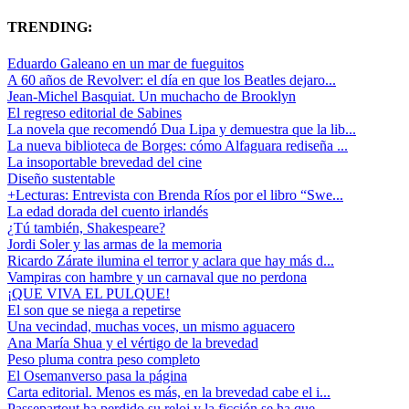
TRENDING:
Eduardo Galeano en un mar de fueguitos
A 60 años de Revolver: el día en que los Beatles dejaro...
Jean-Michel Basquiat. Un muchacho de Brooklyn
El regreso editorial de Sabines
La novela que recomendó Dua Lipa y demuestra que la lib...
La nueva biblioteca de Borges: cómo Alfaguara rediseña ...
La insoportable brevedad del cine
Diseño sustentable
+Lecturas: Entrevista con Brenda Ríos por el libro “Swe...
La edad dorada del cuento irlandés
¿Tú también, Shakespeare?
Jordi Soler y las armas de la memoria
Ricardo Zárate ilumina el terror y aclara que hay más d...
Vampiras con hambre y un carnaval que no perdona
¡QUE VIVA EL PULQUE!
El son que se niega a repetirse
Una vecindad, muchas voces, un mismo aguacero
Ana María Shua y el vértigo de la brevedad
Peso pluma contra peso completo
El Osemanverso pasa la página
Carta editorial. Menos es más, en la brevedad cabe el i...
Passepartout ha perdido su reloj y la ficción se ha que...