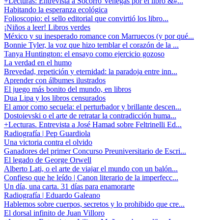
+Lecturas: Entrevista a Socorro Venegas por el libro &#...
Habitando la esperanza ecológica
Folioscopio: el sello editorial que convirtió los libro...
¡Niños a leer! Libros verdes
México y su inesperado romance con Marruecos (y por qué...
Bonnie Tyler, la voz que hizo temblar el corazón de la ...
Tanya Huntington: el ensayo como ejercicio gozoso
La verdad en el humo
Brevedad, repetición y eternidad: la paradoja entre inn...
Aprender con álbumes ilustrados
El juego más bonito del mundo, en libros
Dua Lipa y los libros censurados
El amor como secuela: el perturbador y brillante descen...
Dostoievski o el arte de retratar la contradicción huma...
+Lecturas. Entrevista a José Hamad sobre Feltrinelli Ed...
Radiografía | Pep Guardiola
Una victoria contra el olvido
Ganadores del primer Concurso Preuniversitario de Escri...
El legado de George Orwell
Alberto Lati, o el arte de viajar el mundo con un balón...
Confieso que he leído | Canon literario de la imperfecc...
Un día, una carta. 31 días para enamorarte
Radiografía | Eduardo Galeano
Hablemos sobre cuerpos, secretos y lo prohibido que cre...
El dorsal infinito de Juan Villoro