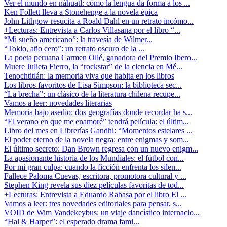
Ver el mundo en náhuatl: cómo la lengua da forma a los ...
Ken Follett lleva a Stonehenge a la novela épica
John Lithgow resucita a Roald Dahl en un retrato incómo...
+Lecturas: Entrevista a Carlos Villasana por el libro “...
“Mi sueño americano”: la travesía de Wilmer...
“Tokio, año cero”: un retrato oscuro de la ...
La poeta peruana Carmen Ollé, ganadora del Premio Ibero...
Muere Julieta Fierro, la “rockstar” de la ciencia en Mé...
Tenochtitlán: la memoria viva que habita en los libros
Los libros favoritos de Lisa Simpson: la biblioteca sec...
“La brecha”: un clásico de la literatura chilena recupe...
Vamos a leer: novedades literarias
Memoria bajo asedio: dos geografías donde recordar ha s...
“El verano en que me enamoré” tendrá película: el últim...
Libro del mes en Librerías Gandhi: “Momentos estelares ...
El poder eterno de la novela negra: entre enigmas y som...
El último secreto: Dan Brown regresa con un nuevo enigm...
La apasionante historia de los Mundiales: el fútbol con...
Por mi gran culpa: cuando la ficción enfrenta los silen...
Fallece Paloma Cuevas, escritora, promotora cultural y ...
Stephen King revela sus diez películas favoritas de tod...
+Lecturas: Entrevista a Eduardo Rabasa por el libro El ...
Vamos a leer: tres novedades editoriales para pensar, s...
VOID de Wim Vandekeybus: un viaje dancístico internacio...
“Hal & Harper”: el esperado drama fami...