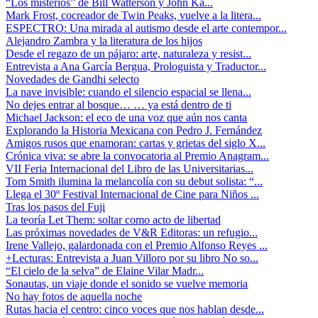
“Los misterios” de Bill Watterson y John Ka...
Mark Frost, cocreador de Twin Peaks, vuelve a la litera...
ESPECTRO: Una mirada al autismo desde el arte contempor...
Alejandro Zambra y la literatura de los hijos
Desde el regazo de un pájaro: arte, naturaleza y resist...
Entrevista a Ana García Bergua, Prologuista y Traductor...
Novedades de Gandhi selecto
La nave invisible: cuando el silencio espacial se llena...
No dejes entrar al bosque… … ya está dentro de ti
Michael Jackson: el eco de una voz que aún nos canta
Explorando la Historia Mexicana con Pedro J. Fernández
Amigos rusos que enamoran: cartas y grietas del siglo X...
Crónica viva: se abre la convocatoria al Premio Anagram...
VII Feria Internacional del Libro de las Universitarias...
Tom Smith ilumina la melancolía con su debut solista: “...
Llega el 30º Festival Internacional de Cine para Niños ...
Tras los pasos del Fuji
La teoría Let Them: soltar como acto de libertad
Las próximas novedades de V&R Editoras: un refugio...
Irene Vallejo, galardonada con el Premio Alfonso Reyes ...
+Lecturas: Entrevista a Juan Villoro por su libro No so...
“El cielo de la selva” de Elaine Vilar Madr...
Sonautas, un viaje donde el sonido se vuelve memoria
No hay fotos de aquella noche
Rutas hacia el centro: cinco voces que nos hablan desde...