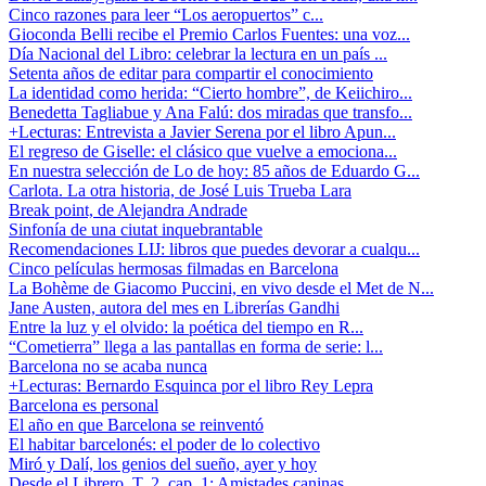
Cinco razones para leer “Los aeropuertos” c...
Gioconda Belli recibe el Premio Carlos Fuentes: una voz...
Día Nacional del Libro: celebrar la lectura en un país ...
Setenta años de editar para compartir el conocimiento
La identidad como herida: “Cierto hombre”, de Keiichiro...
Benedetta Tagliabue y Ana Falú: dos miradas que transfo...
+Lecturas: Entrevista a Javier Serena por el libro Apun...
El regreso de Giselle: el clásico que vuelve a emociona...
En nuestra selección de Lo de hoy: 85 años de Eduardo G...
Carlota. La otra historia, de José Luis Trueba Lara
Break point, de Alejandra Andrade
Sinfonía de una ciutat inquebrantable
Recomendaciones LIJ: libros que puedes devorar a cualqu...
Cinco películas hermosas filmadas en Barcelona
La Bohème de Giacomo Puccini, en vivo desde el Met de N...
Jane Austen, autora del mes en Librerías Gandhi
Entre la luz y el olvido: la poética del tiempo en R...
“Cometierra” llega a las pantallas en forma de serie: l...
Barcelona no se acaba nunca
+Lecturas: Bernardo Esquinca por el libro Rey Lepra
Barcelona es personal
El año en que Barcelona se reinventó
El habitar barcelonés: el poder de lo colectivo
Miró y Dalí, los genios del sueño, ayer y hoy
Desde el Librero. T. 2, cap. 1: Amistades caninas