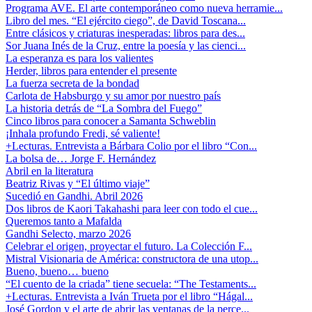
Programa AVE. El arte contemporáneo como nueva herramie...
Libro del mes. “El ejército ciego”, de David Toscana...
Entre clásicos y criaturas inesperadas: libros para des...
Sor Juana Inés de la Cruz, entre la poesía y las cienci...
La esperanza es para los valientes
Herder, libros para entender el presente
La fuerza secreta de la bondad
Carlota de Habsburgo y su amor por nuestro país
La historia detrás de “La Sombra del Fuego”
Cinco libros para conocer a Samanta Schweblin
¡Inhala profundo Fredi, sé valiente!
+Lecturas. Entrevista a Bárbara Colio por el libro “Con...
La bolsa de… Jorge F. Hernández
Abril en la literatura
Beatriz Rivas y “El último viaje”
Sucedió en Gandhi. Abril 2026
Dos libros de Kaori Takahashi para leer con todo el cue...
Queremos tanto a Mafalda
Gandhi Selecto, marzo 2026
Celebrar el origen, proyectar el futuro. La Colección F...
Mistral Visionaria de América: constructora de una utop...
Bueno, bueno… bueno
“El cuento de la criada” tiene secuela: “The Testaments...
+Lecturas. Entrevista a Iván Trueta por el libro “Hágal...
José Gordon y el arte de abrir las ventanas de la perce...