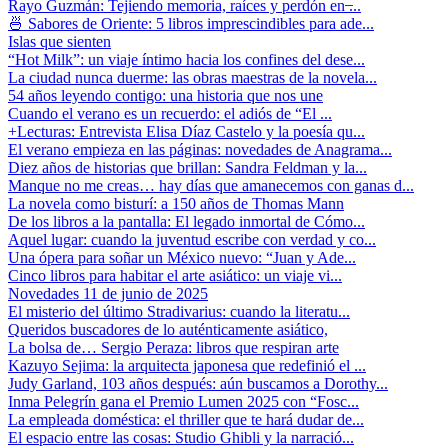
Rayo Guzmán: Tejiendo memoria, raíces y perdón en ̶...
🍜 Sabores de Oriente: 5 libros imprescindibles para ade...
Islas que sienten
“Hot Milk”: un viaje íntimo hacia los confines del dese...
La ciudad nunca duerme: las obras maestras de la novela...
54 años leyendo contigo: una historia que nos une
Cuando el verano es un recuerdo: el adiós de “El ...
+Lecturas: Entrevista Elisa Díaz Castelo y la poesía qu...
El verano empieza en las páginas: novedades de Anagrama...
Diez años de historias que brillan: Sandra Feldman y la...
Manque no me creas… hay días que amanecemos con ganas d...
La novela como bisturí: a 150 años de Thomas Mann
De los libros a la pantalla: El legado inmortal de Cómo...
Aquel lugar: cuando la juventud escribe con verdad y co...
Una ópera para soñar un México nuevo: “Juan y Ade...
Cinco libros para habitar el arte asiático: un viaje vi...
Novedades 11 de junio de 2025
El misterio del último Stradivarius: cuando la literatu...
Queridos buscadores de lo auténticamente asiático,
La bolsa de… Sergio Peraza: libros que respiran arte
Kazuyo Sejima: la arquitecta japonesa que redefinió el ...
Judy Garland, 103 años después: aún buscamos a Dorothy...
Inma Pelegrín gana el Premio Lumen 2025 con “Fosc...
La empleada doméstica: el thriller que te hará dudar de...
El espacio entre las cosas: Studio Ghibli y la narració...