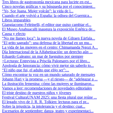
Tres libros de gastronomía mexicana para lucirte en est...
Cinco novelas gráficas y su búsqueda por el conocimient...
“Yo, Sor Juana. Mujer volcán”: la vida de l...
Cuando el arte volvió a España: la odisea del Guernica...
Libros imparables
Giangiacomo Feltrinelli, el editor que quiso cambiar el...
El Museo Anahuacalli inaugura la exposición Estética de...
Causa y efecto
“No me llames loca”: la nueva novela de Gilraen Eärfala...
“El grito sagrado”: una defensa de la libertad en un mu...
La vida de las mujeres en el centro: Chimamanda Ngozi A...
Día Internacional de la Alfabetización: un derecho aún ...
Eduardo Galeano: un mar de fueguitos por siempre
+Lecturas: Entrevista a Priscila Palomares por el libro...
Apología de Ignorancia: cómo vivir mejor sin saberlo to...
“El niño que fui, el adulto que elijo ser”:...
Cómo encontrar tu voz en un mundo saturado de mensajes
Johann Hari y la promesa —y el riesgo— de “adelgazar a ...
La ilustración femenina: cómo las mujeres se iluminaron...
Vamos a leer: recomendaciones de novedades editoriales
El triste destino de nuestros niños y jóvenes
Festival CulturaUNAM 2025: una fiesta plural que reúne ...
El legado vivo de J. R. R. Tolkien: lecturas para el pr...
Sobre la injusticia, la intolerancia y el destino: cuat...
Escenarios de septiembre: danza, teatro y experimentaci...