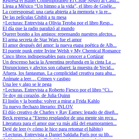
Regresa el Ballet Contemporáneo El Cisne Negro al Casti...
Llega a México “Un himno a la vida”, el libro de Gisèle...
La corresponsal: una carta abierta a la memoria y la re...
De las películas Ghibli a tu mesa
+Lecturas: Entrevista a Olivia Teroba por el libro Resp...
El día que la radio paralizó al mundo
Querer bonito a los amigos: repensando nuestros afectos...
El arma secreta de Star Wars fue el amor
El amor después del amor: la nueva etapa poética de Alb...
El puente punk entre Irvine Welsh y My Chemical Romance
Cinco libros indispensables para conocer a Cortázar
Un descenso hacia la Argentina profunda en la cinta La ...
Disrupciones y afectos son cabaret: la muestra de Yecid...
Afuera, los fantasmas. La complicidad creativa para ahu...
Anímate a leer… Crimen y castigo
Una lee y algo se le pega
+Lecturas. Entrevista a Roberto Fiesco por el libro “Ci...
Te doy mi corazón, de Julia Quinn
El listón y la bomba: volver a mirar a Frida Kahlo
Tu nuevo flechazo literario: INLOV
El dúo creativo de Charles y Ray Eames: legado de diseñ...
Beck regresa a “Eterno resplandor de una mente sin recu...
Literatura para el amor que va más allá del enamoramien...
Dejé de leer (y cómo le hice para retomar el hábito)
+Lecturas. Entrevista a Daniel Saldaña París por su lib...