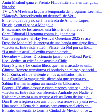
Amin Maalouf gana el Premio FIL de Literatura en Lengua...
No sabo
TV UNAM estrena la cuarta temporada del programa Léemel...
“Marqués. Reescribiendo mi destino”, de Ver...
Entre lo que fue y no será: la mirada de Antonio López ...
De viaje con el papa a Mongolia
El escenario de los sueños: una historia del fitu 2025
Carta Editorial | Literatura contra la ignorancia
Cuenta regresiva: el Hay Festival Querétaro 2025 se ace...
Depeche Mode: M, la energía de una banda que sigue llen...
+Lecturas: Entrevista a León Plascencia Ñol por su libr...
“La maletita azul”: el exilio contado desde...
Descubre + Libros: Diccionario jázaro, de Milorad Pavić...
Lee+ dedica su edición de agosto a Chile
Harry Styles y los cuatro libros que han marcado su uni...
Gimena Romero transforma el bordado en relato y sanació...
Raúl Zurita: el alba viviente en los acantilados más al...
Lilia Carrillo: la vanguardia silenciada que regresa co...
Sabina Berman imagina un mundo sin billonarios
Borges, 126 años después: cinco razones para seguir ley...
+Lecturas: Entrevista con Berenice Andrade por Nadie re...
Kalandraka invita a un regreso a clases lleno de imagin...
Dan Brown regresa con una biblioteca renovada y una rev...
Una mochila llena de historias para empezar el ciclo co...
El teatro universitario toma la Ciudad de México: once ...