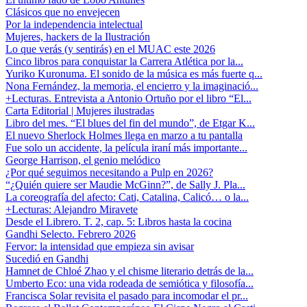
Clásicos que no envejecen
Por la independencia intelectual
Mujeres, hackers de la Ilustración
Lo que verás (y sentirás) en el MUAC este 2026
Cinco libros para conquistar la Carrera Atlética por la...
Yuriko Kuronuma. El sonido de la música es más fuerte q...
Nona Fernández, la memoria, el encierro y la imaginació...
+Lecturas. Entrevista a Antonio Ortuño por el libro “El...
Carta Editorial | Mujeres ilustradas
Libro del mes. “El blues del fin del mundo”, de Etgar K...
El nuevo Sherlock Holmes llega en marzo a tu pantalla
Fue solo un accidente, la película iraní más importante...
George Harrison, el genio melódico
¿Por qué seguimos necesitando a Pulp en 2026?
“¿Quién quiere ser Maudie McGinn?”, de Sally J. Pla...
La coreografía del afecto: Cati, Catalina, Calicó… o la...
+Lecturas: Alejandro Miravete
Desde el Librero. T. 2, cap. 5: Libros hasta la cocina
Gandhi Selecto. Febrero 2026
Fervor: la intensidad que empieza sin avisar
Sucedió en Gandhi
Hamnet de Chloé Zhao y el chisme literario detrás de la...
Umberto Eco: una vida rodeada de semiótica y filosofía...
Francisca Solar revisita el pasado para incomodar el pr...