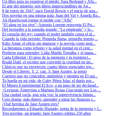
Un libro para no esquivar el miedo: Sara Bertrand y Afu...
El arte del misterio: seis libros imprescindibles de Ag...
8 de enero de 1947: nace David Bowie y el inicio de una...
Dos novelas en una misma gala: Juan del Val y Ángela Ba...
Ali Hazelwood rompe el molde con “Alfa”
“El alma en los ojos”: Antonio Lorente reinventa El Pri...
Del bestseller a la pantalla grande: “La empleada” y lo...
El corazón del rey: cuando el poder también cansa el al...
Cuando la vida persiste: Pequeña flama, pequeño trueno,...
Kiko Amat: el oficio sin glamour y la novela como insti...
La literatura como refugio y la salud mental en el cent...
Perderse para entender: Lidia Martín Torralba y el mapa...
Carta Editorial | El peso de la memoria y la resistenci...
Roald Dahl, el escritor que convirtió la crueldad en im...
Clásicos que no envejecen: cuatro libros esenciales reg...
Desde el Librero. T. 2, cap. 3: Jane Austen, la genio
Cuerpos que no coinciden: atmósfera y mentira en El paí...
Tu huella en mi vida, de Gaby Pérez Islas: el duelo por...
El Museo Experimental El Eco, a un paso de ser declarad...
+Lecturas: Entrevista a Mariana Rosas Giacomán por Los ...
Una ciudad vacía, una sola voz: la supervivencia íntima...
Cero drama, más dinero: aprender a mirar las finanzas s...
¿Qué heroína de Jane Austen eres?
Recordaremos a Eduardo Hurtado, poeta de la memoria y f...
Tres novelas, un legado: Jane Austen celebra 250 años