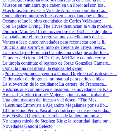
Museos en miniatura que caben en un libro: así son los ...
+Lecturas: Entrevista a Vicente Alfonso por su libro La...
Que entierren nuestros huesos en la medianoche: el lina...
Océano reúne la obra cuentística de Carlos Velázquez...
Con Legalize Living, The Hives denuncian la vida modern...
Dionicio Morales (15 de noviembre de 1943 – 17 de julio...
La batalla por el trono regresa: nuevas ediciones de Ju...
Vamos a leer: cinco novedades para reconectar con la li...
“Juicio a una zorra”: el mito de Helena de Troya, reesc...
La cruzada, de Florencia Canale: una vida que ardió fue...
El poder del cierre del Dr. Gary McClain: cuando cerrar...
La utopía continúa: el regreso de Jorge González Camare...
Oona: la hija del drama, la esposa del genio
¿Por qué seguimos leyendo a Conan Doyle 95 años después...
El domador de dragones: un manual para padres e hijos
La subversión de lo cotidiano: La cartera, de Francesca...
Historias que conmueven e inspiran: las novedades de Ka...
Amistad, ¿divino tesoro? Mujeres, ¿juntas para acabar d...
Una obra maestra del fracaso y el deseo: “The Mas...
+Lecturas: Entrevista a Alejandro Magallanes por su lib...
10 libros que Pedro Pascal no podría dejar de recomenda...
Hay Festival Querétaro: estrellas de la literatura univ...
No tengas miedo de Stephen King: la oscuridad llama otr...
Novedades Gandhi Selecto