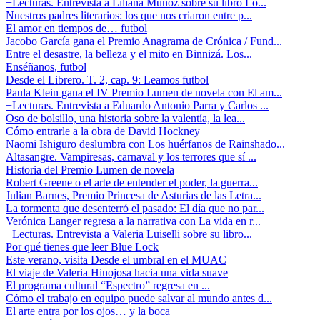
+Lecturas. Entrevista a Liliana Muñoz sobre su libro Lo...
Nuestros padres literarios: los que nos criaron entre p...
El amor en tiempos de… futbol
Jacobo García gana el Premio Anagrama de Crónica / Fund...
Entre el desastre, la belleza y el mito en Binnizá. Los...
Enséñanos, futbol
Desde el Librero. T. 2, cap. 9: Leamos futbol
Paula Klein gana el IV Premio Lumen de novela con El am...
+Lecturas. Entrevista a Eduardo Antonio Parra y Carlos ...
Oso de bolsillo, una historia sobre la valentía, la lea...
Cómo entrarle a la obra de David Hockney
Naomi Ishiguro deslumbra con Los huérfanos de Rainshado...
Altasangre. Vampiresas, carnaval y los terrores que sí ...
Historia del Premio Lumen de novela
Robert Greene o el arte de entender el poder, la guerra...
Julian Barnes, Premio Princesa de Asturias de las Letra...
La tormenta que desenterró el pasado: El día que no par...
Verónica Langer regresa a la narrativa con La vida en r...
+Lecturas. Entrevista a Valeria Luiselli sobre su libro...
Por qué tienes que leer Blue Lock
Este verano, visita Desde el umbral en el MUAC
El viaje de Valeria Hinojosa hacia una vida suave
El programa cultural “Espectro” regresa en ...
Cómo el trabajo en equipo puede salvar al mundo antes d...
El arte entra por los ojos… y la boca