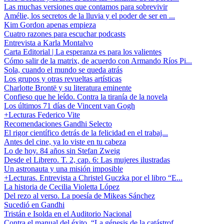
Las muchas versiones que contamos para sobrevivir
Amélie, los secretos de la lluvia y el poder de ser en ...
Kim Gordon apenas empieza
Cuatro razones para escuchar podcasts
Entrevista a Karla Montalvo
Carta Editorial | La esperanza es para los valientes
Cómo salir de la matrix, de acuerdo con Armando Ríos Pi...
Sola, cuando el mundo se queda atrás
Los grupos y otras revueltas artísticas
Charlotte Brontë y su literatura eminente
Confieso que he leído. Contra la tiranía de la novela
Los últimos 71 días de Vincent van Gogh
+Lecturas Federico Vite
Recomendaciones Gandhi Selecto
El rigor científico detrás de la felicidad en el trabaj...
Antes del cine, ya lo viste en tu cabeza
Lo de hoy. 84 años sin Stefan Zweig
Desde el Librero. T. 2, cap. 6: Las mujeres ilustradas
Un astronauta y una misión imposible
+Lecturas. Entrevista a Christel Guczka por el libro “E...
La historia de Cecilia Violetta López
Del rezo al verso. La poesía de Mikeas Sánchez
Sucedió en Gandhi
Tristán e Isolda en el Auditorio Nacional
Contra el manual del éxito, “La génesis de la catástrof...