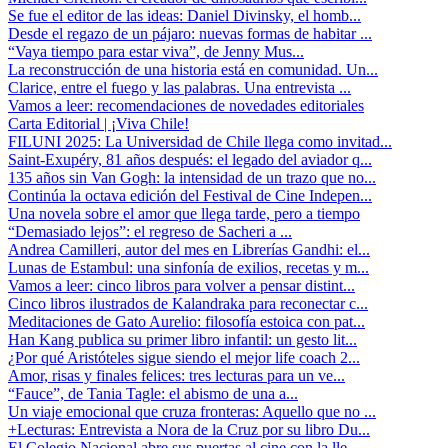
Se fue el editor de las ideas: Daniel Divinsky, el homb...
Desde el regazo de un pájaro: nuevas formas de habitar ...
“Vaya tiempo para estar viva”, de Jenny Mus...
La reconstrucción de una historia está en comunidad. Un...
Clarice, entre el fuego y las palabras. Una entrevista ...
Vamos a leer: recomendaciones de novedades editoriales
Carta Editorial | ¡Viva Chile!
FILUNI 2025: La Universidad de Chile llega como invitad...
Saint-Exupéry, 81 años después: el legado del aviador q...
135 años sin Van Gogh: la intensidad de un trazo que no...
Continúa la octava edición del Festival de Cine Indepen...
Una novela sobre el amor que llega tarde, pero a tiempo
“Demasiado lejos”: el regreso de Sacheri a ...
Andrea Camilleri, autor del mes en Librerías Gandhi: el...
Lunas de Estambul: una sinfonía de exilios, recetas y m...
Vamos a leer: cinco libros para volver a pensar distint...
Cinco libros ilustrados de Kalandraka para reconectar c...
Meditaciones de Gato Aurelio: filosofía estoica con pat...
Han Kang publica su primer libro infantil: un gesto lit...
¿Por qué Aristóteles sigue siendo el mejor life coach 2...
Amor, risas y finales felices: tres lecturas para un ve...
“Fauce”, de Tania Tagle: el abismo de una a...
Un viaje emocional que cruza fronteras: Aquello que no ...
+Lecturas: Entrevista a Nora de la Cruz por su libro Du...
El Colegio Nacional abre sus puertas al cine con la lle...