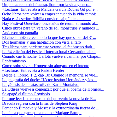
Un poeta: reírse del fracaso, llorar por la vida y enco...
+Lecturas: Entrevista a Marcela García Robles Gil por e...
Ocho libros para volver a empezar cuando la vida cambia...
Nada está escrito: Jiribilla convierte al público en au...
Hay Festival Querétaro: once años de reunir al mundo al...
Cinco libros para un verano de sol, monstruos y mundos ...
Anderson sin pantalla
El cine también crece: todo lo que hay que saber del 31...
Dos hermanas y una habitación con vista al faro
Tres libros para perderte este verano: el fenómeno dark...
La 54 edición del Festival Internacional Cervantino abr...
Cuando cae la noche, Carlota vuelve a caminar por Chapu...
Ecofeminismo
Cómo sobrevivir a Homero sin ahogarte en el intento
+Lecturas: Entrevista a Rabán Herder
Desde el librero. T 2, cap 10: Cuando la memoria se vue...
La geografía del duelo: Héctor Justino Hernández y los ...
La génesis de la catástrofe, de Karla Montalvo.
La Odisea vuelve a comenzar: por qué el poema de Homero...
Se apagó el último Goytisolo
Por qué leer Los recuerdos del porvenir: la novela de E...
Drácula regresa con la firma de Stephen King
Fernando Eimbcke y Moscas: la extraordinaria fuerza de ...
La chica que garrapatea monos: Marjane Satrapi