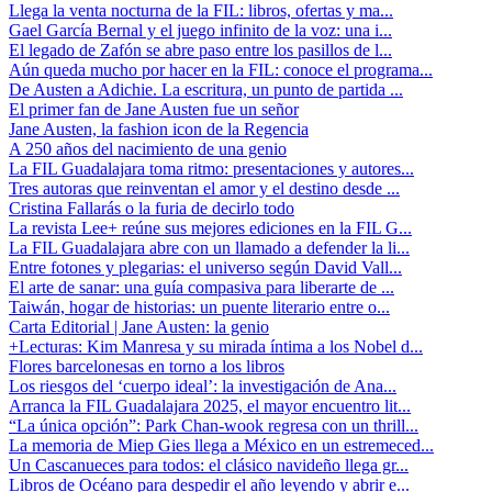
Llega la venta nocturna de la FIL: libros, ofertas y ma...
Gael García Bernal y el juego infinito de la voz: una i...
El legado de Zafón se abre paso entre los pasillos de l...
Aún queda mucho por hacer en la FIL: conoce el programa...
De Austen a Adichie. La escritura, un punto de partida ...
El primer fan de Jane Austen fue un señor
Jane Austen, la fashion icon de la Regencia
A 250 años del nacimiento de una genio
La FIL Guadalajara toma ritmo: presentaciones y autores...
Tres autoras que reinventan el amor y el destino desde ...
Cristina Fallarás o la furia de decirlo todo
La revista Lee+ reúne sus mejores ediciones en la FIL G...
La FIL Guadalajara abre con un llamado a defender la li...
Entre fotones y plegarias: el universo según David Vall...
El arte de sanar: una guía compasiva para liberarte de ...
Taiwán, hogar de historias: un puente literario entre o...
Carta Editorial | Jane Austen: la genio
+Lecturas: Kim Manresa y su mirada íntima a los Nobel d...
Flores barcelonesas en torno a los libros
Los riesgos del ‘cuerpo ideal’: la investigación de Ana...
Arranca la FIL Guadalajara 2025, el mayor encuentro lit...
“La única opción”: Park Chan-wook regresa con un thrill...
La memoria de Miep Gies llega a México en un estremeced...
Un Cascanueces para todos: el clásico navideño llega gr...
Libros de Océano para despedir el año leyendo y abrir e...