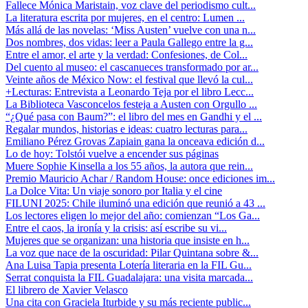
Fallece Mónica Maristain, voz clave del periodismo cult...
La literatura escrita por mujeres, en el centro: Lumen ...
Más allá de las novelas: ‘Miss Austen’ vuelve con una n...
Dos nombres, dos vidas: leer a Paula Gallego entre la g...
Entre el amor, el arte y la verdad: Confesiones, de Col...
Del cuento al museo: el cascanueces transformado por ar...
Veinte años de México Now: el festival que llevó la cul...
+Lecturas: Entrevista a Leonardo Teja por el libro Lecc...
La Biblioteca Vasconcelos festeja a Austen con Orgullo ...
“¿Qué pasa con Baum?”: el libro del mes en Gandhi y el ...
Regalar mundos, historias e ideas: cuatro lecturas para...
Emiliano Pérez Grovas Zapiain gana la onceava edición d...
Lo de hoy: Tolstói vuelve a encender sus páginas
Muere Sophie Kinsella a los 55 años, la autora que rein...
Premio Mauricio Achar / Random House: once ediciones im...
La Dolce Vita: Un viaje sonoro por Italia y el cine
FILUNI 2025: Chile iluminó una edición que reunió a 43 ...
Los lectores eligen lo mejor del año: comienzan “Los Ga...
Entre el caos, la ironía y la crisis: así escribe su vi...
Mujeres que se organizan: una historia que insiste en h...
La voz que nace de la oscuridad: Pilar Quintana sobre &...
Ana Luisa Tapia presenta Lotería literaria en la FIL Gu...
Serrat conquista la FIL Guadalajara: una visita marcada...
El librero de Xavier Velasco
Una cita con Graciela Iturbide y su más reciente public...