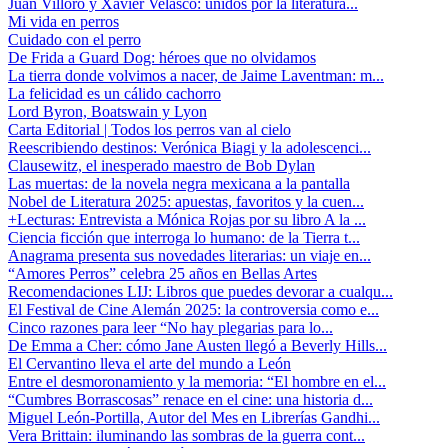
Juan Villoro y Xavier Velasco: unidos por la literatura...
Mi vida en perros
Cuidado con el perro
De Frida a Guard Dog: héroes que no olvidamos
La tierra donde volvimos a nacer, de Jaime Laventman: m...
La felicidad es un cálido cachorro
Lord Byron, Boatswain y Lyon
Carta Editorial | Todos los perros van al cielo
Reescribiendo destinos: Verónica Biagi y la adolescenci...
Clausewitz, el inesperado maestro de Bob Dylan
Las muertas: de la novela negra mexicana a la pantalla
Nobel de Literatura 2025: apuestas, favoritos y la cuen...
+Lecturas: Entrevista a Mónica Rojas por su libro A la ...
Ciencia ficción que interroga lo humano: de la Tierra t...
Anagrama presenta sus novedades literarias: un viaje en...
“Amores Perros” celebra 25 años en Bellas Artes
Recomendaciones LIJ: Libros que puedes devorar a cualqu...
El Festival de Cine Alemán 2025: la controversia como e...
Cinco razones para leer “No hay plegarias para lo...
De Emma a Cher: cómo Jane Austen llegó a Beverly Hills...
El Cervantino lleva el arte del mundo a León
Entre el desmoronamiento y la memoria: “El hombre en el...
“Cumbres Borrascosas” renace en el cine: una historia d...
Miguel León-Portilla, Autor del Mes en Librerías Gandhi...
Vera Brittain: iluminando las sombras de la guerra cont...