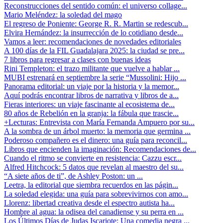
Reconstrucciones del sentido común: el universo collage...
Mario Meléndez: la soledad del mago
El regreso de Poniente: George R. R. Martin se redescub...
Elvira Hernández: la insurrección de lo cotidiano desde...
Vamos a leer: recomendaciones de novedades editoriales
A 100 días de la FIL Guadalajara 2025: la ciudad se pre...
7 libros para regresar a clases con buenas ideas
Rini Templeton: el trazo militante que vuelve a hablar ...
MUBI estrenará en septiembre la serie “Mussolini: Hijo ...
Panorama editorial: un viaje por la historia y la memor...
Aquí podrás encontrar libros de narrativa y libros de a...
Fieras interiores: un viaje fascinante al ecosistema de...
80 años de Rebelión en la granja: la fábula que trascie...
+Lecturas: Entrevista con María Fernanda Ampuero por su...
A la sombra de un árbol muerto: la memoria que germina ...
Poderoso compañero es el dinero: una guía para reconcil...
Libros que encienden la imaginación: Recomendaciones de...
Cuando el ritmo se convierte en resistencia: Cazzu escr...
Alfred Hitchcock: 5 datos que revelan al maestro del su...
“A siete años de ti”, de Ashley Poston: un ...
Leetra, la editorial que siembra recuerdos en las págin...
La soledad elegida: una guía para sobrevivirnos con amo...
Llorenz: libertad creativa desde el espectro autista ha...
Hombre al agua: la odisea del canadiense y su perra en ...
Los Últimos Días de Judas Iscariote: Una comedia negra ...