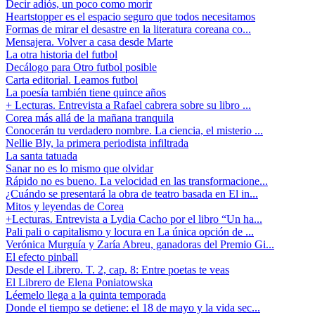
Decir adiós, un poco como morir
Heartstopper es el espacio seguro que todos necesitamos
Formas de mirar el desastre en la literatura coreana co...
Mensajera. Volver a casa desde Marte
La otra historia del futbol
Decálogo para Otro futbol posible
Carta editorial. Leamos futbol
La poesía también tiene quince años
+ Lecturas. Entrevista a Rafael cabrera sobre su libro ...
Corea más allá de la mañana tranquila
Conocerán tu verdadero nombre. La ciencia, el misterio ...
Nellie Bly, la primera periodista infiltrada
La santa tatuada
Sanar no es lo mismo que olvidar
Rápido no es bueno. La velocidad en las transformacione...
¿Cuándo se presentará la obra de teatro basada en El in...
Mitos y leyendas de Corea
+Lecturas. Entrevista a Lydia Cacho por el libro “Un ha...
Pali pali o capitalismo y locura en La única opción de ...
Verónica Murguía y Zaría Abreu, ganadoras del Premio Gi...
El efecto pinball
Desde el Librero. T. 2, cap. 8: Entre poetas te veas
El Librero de Elena Poniatowska
Léemelo llega a la quinta temporada
Donde el tiempo se detiene: el 18 de mayo y la vida sec...