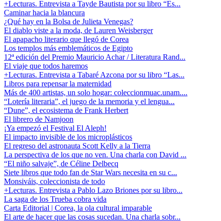
+Lecturas. Entrevista a Tayde Bautista por su libro “Es...
Caminar hacia la blancura
¿Qué hay en la Bolsa de Julieta Venegas?
El diablo viste a la moda, de Lauren Weisberger
El apapacho literario que llegó de Corea
Los templos más emblemáticos de Egipto
12ª edición del Premio Mauricio Achar / Literatura Rand...
El viaje que todos haremos
+Lecturas. Entrevista a Tabaré Azcona por su libro “Las...
Libros para repensar la maternidad
Más de 400 artistas, un solo hogar: coleccionmuac.unam....
“Lotería literaria”, el juego de la memoria y el lengua...
“Dune”, el ecosistema de Frank Herbert
El librero de Namjoon
¡Ya empezó el Festival El Aleph!
El impacto invisible de los microplásticos
El regreso del astronauta Scott Kelly a la Tierra
La perspectiva de los que no ven. Una charla con David ...
“El niño salvaje”, de Céline Delbecq
Siete libros que todo fan de Star Wars necesita en su c...
Monsiváis, coleccionista de todo
+Lecturas. Entrevista a Pablo Lazo Briones por su libro...
La saga de los Trueba cobra vida
Carta Editorial | Corea, la ola cultural imparable
El arte de hacer que las cosas sucedan. Una charla sobr...