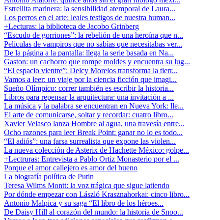
Estrellita marinera: la sensibilidad atemporal de Laura...
Los perros en el arte: leales testigos de nuestra human...
+Lecturas: la biblioteca de Jacobo Grinberg
“Escudo de gorriones”: la rebelión de una heroína que n...
Películas de vampiros que no sabías que necesitabas ver...
De la página a la pantalla: llega la serie basada en Na...
Gaston: un cachorro que rompe moldes y encuentra su lug...
“El espacio vientre”: Delcy Morelos transforma la tierr...
Vamos a leer: un viaje por la ciencia ficción que imagi...
Sueño Olímpico: correr también es escribir la historia...
Libros para repensar la arquitectura: una invitación a ...
La música y la palabra se encuentran en Nueva York: lle...
El arte de comunicarse, soltar y recordar: cuatro libro...
Xavier Velasco lanza Hombre al agua, una travesía entre...
Ocho razones para leer Break Point: ganar no lo es todo...
“El adiós”: una farsa surrealista que expone las violen...
La nueva colección de Asterix de Hachette México: golpe...
+Lectruras: Entrevista a Pablo Ortiz Monasterio por el ...
Porque el amor callejero es amor del bueno
La biografía política de Putin
Teresa Wilms Montt: la voz trágica que sigue latiendo
Por dónde empezar con László Krasznahorkai: cinco libro...
Antonio Malpica y su saga “El libro de los héroes...
De Daisy Hill al corazón del mundo: la historia de Snoo...