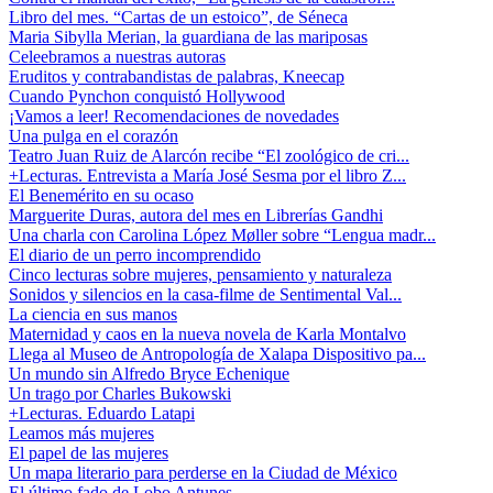
Libro del mes. “Cartas de un estoico”, de Séneca
Maria Sibylla Merian, la guardiana de las mariposas
Celeebramos a nuestras autoras
Eruditos y contrabandistas de palabras, Kneecap
Cuando Pynchon conquistó Hollywood
¡Vamos a leer! Recomendaciones de novedades
Una pulga en el corazón
Teatro Juan Ruiz de Alarcón recibe “El zoológico de cri...
+Lecturas. Entrevista a María José Sesma por el libro Z...
El Benemérito en su ocaso
Marguerite Duras, autora del mes en Librerías Gandhi
Una charla con Carolina López Møller sobre “Lengua madr...
El diario de un perro incomprendido
Cinco lecturas sobre mujeres, pensamiento y naturaleza
Sonidos y silencios en la casa-filme de Sentimental Val...
La ciencia en sus manos
Maternidad y caos en la nueva novela de Karla Montalvo
Llega al Museo de Antropología de Xalapa Dispositivo pa...
Un mundo sin Alfredo Bryce Echenique
Un trago por Charles Bukowski
+Lecturas. Eduardo Latapi
Leamos más mujeres
El papel de las mujeres
Un mapa literario para perderse en la Ciudad de México
El último fado de Lobo Antunes