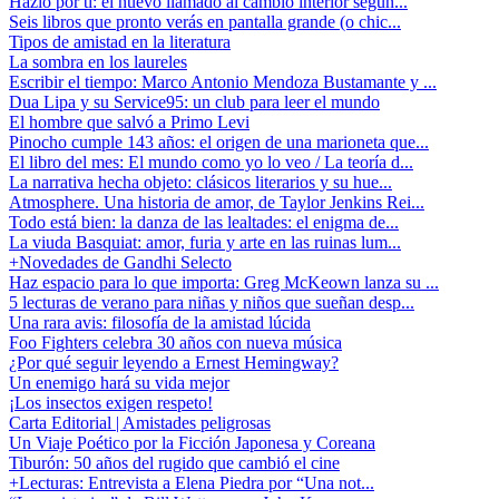
Hazlo por ti: el nuevo llamado al cambio interior según...
Seis libros que pronto verás en pantalla grande (o chic...
Tipos de amistad en la literatura
La sombra en los laureles
Escribir el tiempo: Marco Antonio Mendoza Bustamante y ...
Dua Lipa y su Service95: un club para leer el mundo
El hombre que salvó a Primo Levi
Pinocho cumple 143 años: el origen de una marioneta que...
El libro del mes: El mundo como yo lo veo / La teoría d...
La narrativa hecha objeto: clásicos literarios y su hue...
Atmosphere. Una historia de amor, de Taylor Jenkins Rei...
Todo está bien: la danza de las lealtades: el enigma de...
La viuda Basquiat: amor, furia y arte en las ruinas lum...
+Novedades de Gandhi Selecto
Haz espacio para lo que importa: Greg McKeown lanza su ...
5 lecturas de verano para niñas y niños que sueñan desp...
Una rara avis: filosofía de la amistad lúcida
Foo Fighters celebra 30 años con nueva música
¿Por qué seguir leyendo a Ernest Hemingway?
Un enemigo hará su vida mejor
¡Los insectos exigen respeto!
Carta Editorial | Amistades peligrosas
Un Viaje Poético por la Ficción Japonesa y Coreana
Tiburón: 50 años del rugido que cambió el cine
+Lecturas: Entrevista a Elena Piedra por “Una not...