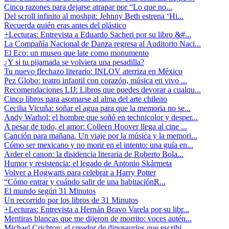
Cinco razones para dejarse atrapar por “Lo que no...
Del scroll infinito al moshpit: Jehnny Beth estrena ‘Hi...
Recuerda quién eras antes del plástico
+Lecturas: Entrevista a Eduardo Sacheri por su libro &#...
La Compañía Nacional de Danza regresa al Auditorio Naci...
El Eco: un museo que late como monumento
¿Y si tu pijamada se volviera una pesadilla?
Tu nuevo flechazo literario: INLOV aterriza en México
Pez Globo: teatro infantil con corazón, música en vivo ...
Recomendaciones LIJ: Libros que puedes devorar a cualqu...
Cinco libros para asomarse al alma del arte chileno
Cecilia Vicuña: soñar el agua para que la memoria no se...
Andy Warhol: el hombre que soñó en technicolor y desper...
A pesar de todo, el amor: Colleen Hoover llega al cine ...
Canción para mañana. Un viaje por la música y la memori...
Cómo ser mexicano y no morir en el intento: una guía en...
Arder el canon: la disidencia literaria de Roberto Bola...
Humor y resistencia: el legado de Antonio Skármeta
Volver a Hogwarts para celebrar a Harry Potter
“Cómo entrar y cuándo salir de una habitaciónR...
El mundo según 31 Minutos
Un recorrido por los libros de 31 Minutos
+Lecturas: Entrevista a Hernán Bravo Varela por su libr...
Mentiras blancas que me dijeron de morrito: voces autén...
Michael Crichton: el creador de dinosaurios que escribi...