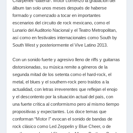
Charpenell -batería-.
Motor
comenzó la grabación del
álbum tan solo unos meses después de haberse
formado y comenzado a tocar en importantes
escenarios del circuito de rock mexicano, como el
Lunario del Auditorio Nacional y el Teatro Metropolitan,
así como en festivales internacionales como South by
South West y posteriormente el Vive Latino 2013.
Con un sonido fuerte y agresivo lleno de riffs y guitarras
distorsionadas, su música remite a géneros de la
segunda mitad de los setenta como el hard-rock, el
metal, el blues y el southern-rock pero traídos a la
actualidad, con letras irreverentes que reflejan el enojo
y el descontento por la situación actual del país, con
una fuerte crítica al conformismo pero al mismo tiempo
propositivas y expectantes. Los doce temas que
conforman “
Motor I
” evocan el sonido de bandas de
rock clásico como
Led Zeppelin
y
Blue Cheer
, o de