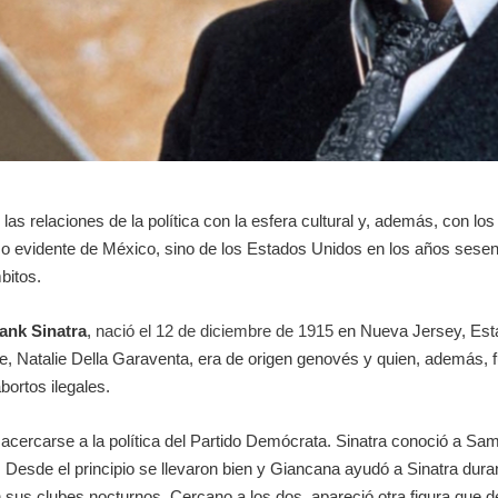
 las relaciones de la política con la esfera cultural y, además, con l
 evidente de México, sino de los Estados Unidos en los años sesenta
bitos.
ank Sinatra
,
nació el 12 de diciembre de 1915
en Nueva Jersey, Esta
re, Natalie Della Garaventa, era de origen genovés y quien, además, 
bortos ilegales.
 acercarse a la política del Partido Demócrata. Sinatra conoció a Sa
n. Desde el principio se llevaron bien y Giancana ayudó a Sinatra du
n sus clubes nocturnos. Cercano a los dos, apareció otra figura que 