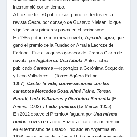
interrumpió por un tiempo.​
A fines de los 70 publicó sus primeros textos en la
revista
Oeste
, por consejo de Gustavo Nielsen, lo que
significó sus primeros pasos en el periodismo.
En 1985 publicó su primera novela,
Tejiendo agua
, que
ganó el premio de la Fundación Amalia Lacroze de
Fortabat. Fue el segundo ganador del Premio Clarín de
novela, por
Inglaterra. Una fábula
. Antes había
publicado
Cantoras —
reportajes a Gerónima Sequeida
y Leda Valladares— (Torres Agüero Editor,
1987);
Cantar la vida, conversaciones con las
cantantes Mercedes Sosa, Aimé Paine, Teresa
Parodi, Leda Valladares y Gerónima Sequeida
(El
Ateneo, 1992) y
Fado, poemas
(
La Marca, 1995).
En 2012 obtuvo el Premio Alfaguara por
Una misma
noche
, novela en la que Brizuela “hace una inmersión
en el terrorismo de Estado” iniciado en Argentina en
1976, con el golpe de la Junta Militar que gobernó hasta