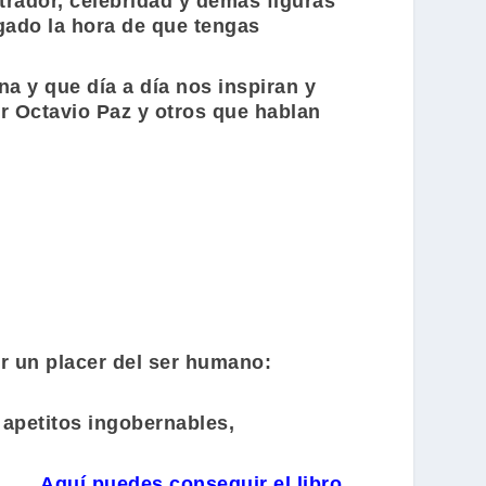
trador, celebridad y demás figuras
egado la hora de que tengas
a y que día a día nos inspiran y
or
Octavio Paz
y otros que hablan
er un placer del ser humano:
 apetitos ingobernables,
Aquí puedes conseguir el libro.