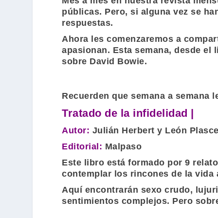
Mes a mes en nuestra revista mensua
públicas. Pero, si alguna vez se ha
respuestas.
Ahora les comenzaremos a compartir 
apasionan. Esta semana, desde el l
sobre
David Bowie
.
Recuerden que semana a semana le
Tratado de la infidelidad |
Autor:
Julián Herbert
y
León Plasce
Editorial:
Malpaso
Este libro está formado por 9 relat
contemplar los rincones de la vida
Aquí encontrarán sexo crudo, lujuri
sentimientos complejos. Pero sobr