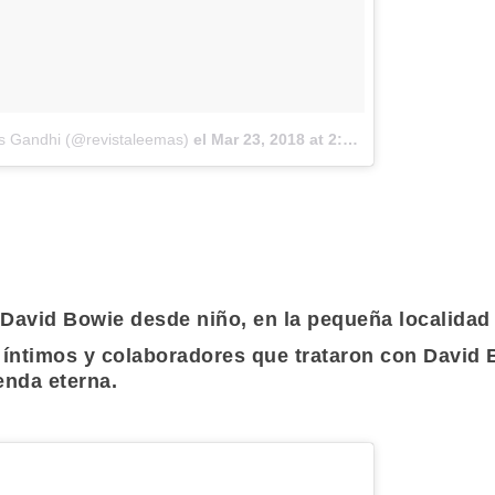
as Gandhi (@revistaleemas)
el
Mar 23, 2018 at 2:27 PDT
a
David Bowie
desde niño, en la pequeña localidad 
 íntimos y colaboradores que trataron con
David 
enda eterna.