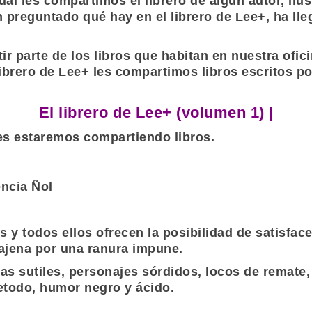
l les compartimos el librero de algún autor, ilus
n preguntado qué hay en el librero de Lee+, ha ll
parte de los libros que habitan en nuestra oficin
ibrero de Lee+ les compartimos libros escritos p
El librero de Lee+ (volumen 1) |
s estaremos compartiendo libros.
ncia Ñol
os y todos ellos ofrecen la posibilidad de satisfac
 ajena por una ranura impune.
as sutiles, personajes sórdidos, locos de remate,
etodo, humor negro y ácido.