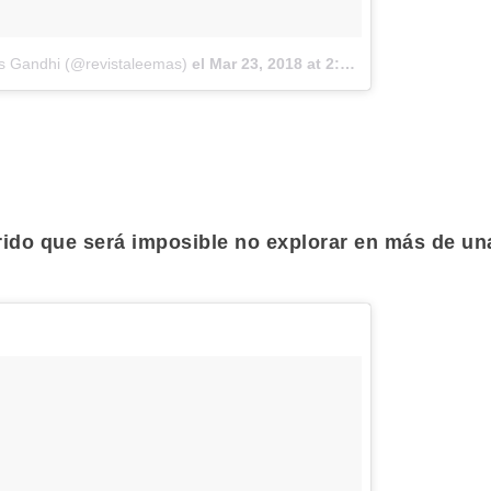
as Gandhi (@revistaleemas)
el
Mar 23, 2018 at 2:30 PDT
orido que será imposible no explorar en más de un