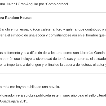
tura Juvenil Gran Angular por “Como caracol”.
atura Random House:
andhi en un espacio (con cafetería, foro y galería) que contribuyó a 
ibrería el símbolo de una época y convirtiéndose así en el hombre que 
 al fomento y a la difusión de la lectura, como son Librerías Gand
 común que incluye la diversidad de temáticas y autores, el cuidado y
la importancia del origen y el final de la cadena de lectura: el autor y
mo máximo hayan publicado una novela.
l ganador verá su obra publicada este mismo año bajo el sello Lite
e Guadalajara 2019.