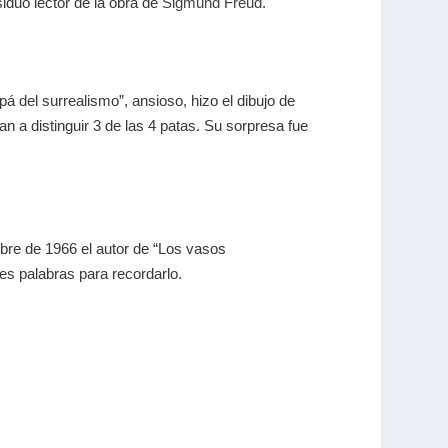
iduo lector de la obra de
Sigmund Freud
.
á del surrealismo”, ansioso, hizo el dibujo de
n a distinguir 3 de las 4 patas. Su sorpresa fue
mbre de 1966 el autor de “Los vasos
es palabras para recordarlo.