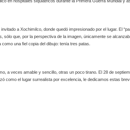
ico en hospitales siquiátricos durante la Primera Guerra Mundial y as
 invitado a Xochimilco, donde quedó impresionado por el lugar. El “pap
s, sólo que, por la perspectiva de la imagen, únicamente se alcanzaba
a como una fiel copia del dibujo: tenía tres patas.
mo, a veces amable y sencillo, otras un poco tirano. El 28 de septie
izó como el lugar surrealista por excelencia, le dedicamos estas brev