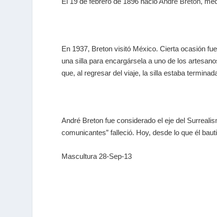
El 19 de febrero de 1896 nació
André Breton
, méd
En 1937, Breton visitó México. Cierta ocasión fue
una silla para encargársela a uno de los artesano
que, al regresar del viaje, la silla estaba terminad
André Breton fue considerado el eje del Surrealis
comunicantes” falleció. Hoy, desde lo que él baut
Mascultura 28-Sep-13